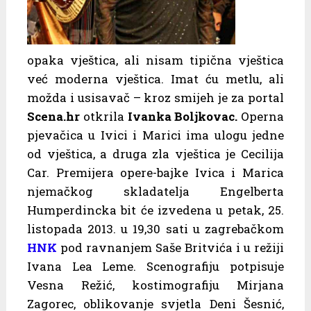
opaka vještica, ali nisam tipična vještica
već moderna vještica. Imat ću metlu, ali
možda i usisavač – kroz smijeh je za portal
Scena.hr
otkrila
Ivanka Boljkovac.
Operna
pjevačica u Ivici i Marici ima ulogu jedne
od vještica, a druga zla vještica je Cecilija
Car. Premijera opere-bajke Ivica i Marica
njemačkog skladatelja Engelberta
Humperdincka bit će izvedena u petak, 25.
listopada 2013. u 19,30 sati u zagrebačkom
HNK
pod ravnanjem Saše Britvića i u režiji
Ivana Lea Leme. Scenografiju potpisuje
Vesna Režić, kostimografiju Mirjana
Zagorec, oblikovanje svjetla Deni Šesnić,