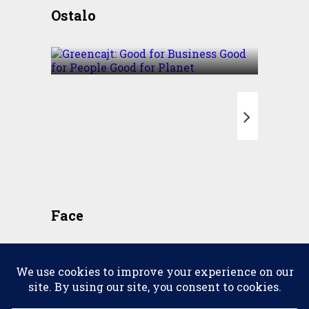
Greencajt: Good for
Ostalo
Business Good for People
Good for Planet
T
Face