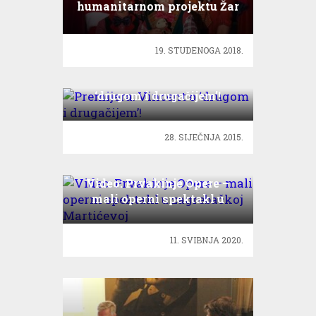
humanitarnom projektu Žar
ptice
19. STUDENOGA 2018.
Premijera: Vincent o
‘drugom i drugačijem’!
28. SIJEČNJA 2015.
Video: Prvakinje Opere –
mali operni spektakl u
zagrebačkoj Martićevoj
11. SVIBNJA 2020.