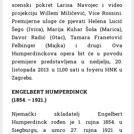
scenski pokret Larisa Navojec i video
projekciju Willem Miličević, Vice Rossini.
Premijerne uloge će pjevati Helena Lucić
Šego (Ivica), Marija Kuhar Šoša (Marica),
Davor Radić (Otac), Tamara Franetović
Felbinger (Majka) i drugi. Ova
Humperdinckova opera bit će u povodu
premijere predstavljena u nedjelju, 20.
listopada 2013. u 11,00 sati u foyeru HNK u
Zagrebu.
ENGELBERT HUMPERDINCK
(1854. – 1921.)
Njemački skladatelj Engelbert
Humperdinck rođen je 1. rujna 1854. u
Siegburgu, a umro 27. rujna 1921. u