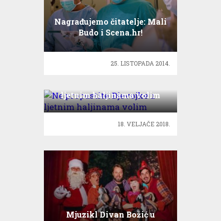
Nagrađujemo čitatelje: Mali
Budo i Scena.hr!
25. LISTOPADA 2014.
Ne propustite: Djevojke u
ljetnim haljinama volim
18. VELJAČE 2018.
Mjuzikl Divan Božić u