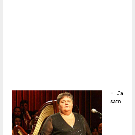
– Ja
sam