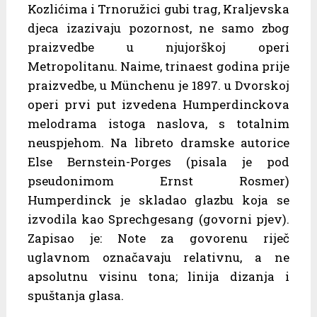
Kozlićima i Trnoružici gubi trag, Kraljevska
djeca izazivaju pozornost, ne samo zbog
praizvedbe u njujorškoj operi
Metropolitanu. Naime, trinaest godina prije
praizvedbe, u Münchenu je 1897. u Dvorskoj
operi prvi put izvedena Humperdinckova
melodrama istoga naslova, s totalnim
neuspjehom. Na libreto dramske autorice
Else Bernstein-Porges (pisala je pod
pseudonimom Ernst Rosmer)
Humperdinck je skladao glazbu koja se
izvodila kao Sprechgesang (govorni pjev).
Zapisao je: Note za govorenu riječ
uglavnom označavaju relativnu, a ne
apsolutnu visinu tona; linija dizanja i
spuštanja glasa.