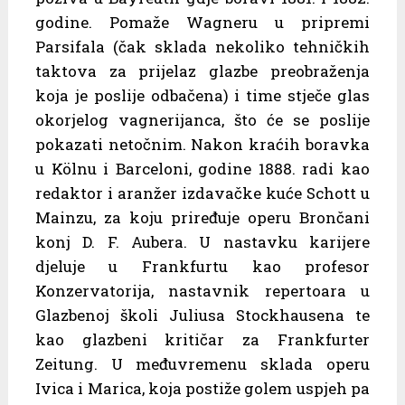
godine. Pomaže Wagneru u pripremi
Parsifala (čak sklada nekoliko tehničkih
taktova za prijelaz glazbe preobraženja
koja je poslije odbačena) i time stječe glas
okorjelog vagnerijanca, što će se poslije
pokazati netočnim. Nakon kraćih boravka
u Kölnu i Barceloni, godine 1888. radi kao
redaktor i aranžer izdavačke kuće Schott u
Mainzu, za koju priređuje operu Brončani
konj D. F. Aubera. U nastavku karijere
djeluje u Frankfurtu kao profesor
Konzervatorija, nastavnik repertoara u
Glazbenoj školi Juliusa Stockhausena te
kao glazbeni kritičar za Frankfurter
Zeitung. U međuvremenu sklada operu
Ivica i Marica, koja postiže golem uspjeh pa