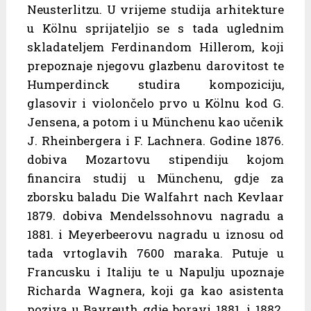
Neusterlitzu. U vrijeme studija arhitekture
u Kölnu sprijateljio se s tada uglednim
skladateljem Ferdinandom Hillerom, koji
prepoznaje njegovu glazbenu darovitost te
Humperdinck studira kompoziciju,
glasovir i violončelo prvo u Kölnu kod G.
Jensena, a potom i u Münchenu kao učenik
J. Rheinbergera i F. Lachnera. Godine 1876.
dobiva Mozartovu stipendiju kojom
financira studij u Münchenu, gdje za
zborsku baladu Die Walfahrt nach Kevlaar
1879. dobiva Mendelssohnovu nagradu a
1881. i Meyerbeerovu nagradu u iznosu od
tada vrtoglavih 7600 maraka. Putuje u
Francusku i Italiju te u Napulju upoznaje
Richarda Wagnera, koji ga kao asistenta
poziva u Bayreuth gdje boravi 1881. i 1882.