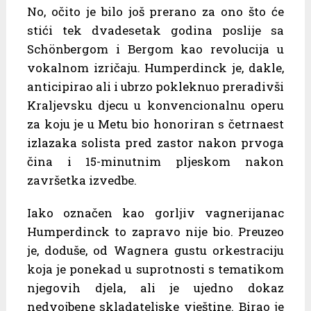
No, očito je bilo još prerano za ono što će
stići tek dvadesetak godina poslije sa
Schönbergom i Bergom kao revolucija u
vokalnom izričaju. Humperdinck je, dakle,
anticipirao ali i ubrzo pokleknuo preradivši
Kraljevsku djecu u konvencionalnu operu
za koju je u Metu bio honoriran s četrnaest
izlazaka solista pred zastor nakon prvoga
čina i 15-minutnim pljeskom nakon
završetka izvedbe.
Iako označen kao gorljiv vagnerijanac
Humperdinck to zapravo nije bio. Preuzeo
je, doduše, od Wagnera gustu orkestraciju
koja je ponekad u suprotnosti s tematikom
njegovih djela, ali je ujedno dokaz
nedvojbene skladateljske vještine. Birao je