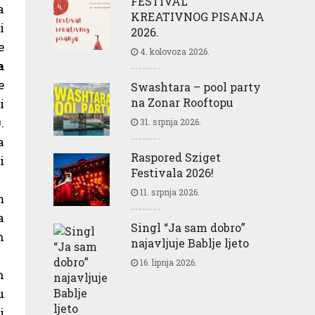
FESTIVAL
a
KREATIVNOG PISANJA
i
2026.
e
4. kolovoza 2026.
a
e
Swashtara – pool party
na Zonar Rooftopu
i
.
31. srpnja 2026.
a
Raspored Sziget
i
Festivala 2026!
11. srpnja 2026.
m
a
Singl “Ja sam dobro”
h
najavljuje Bablje ljeto
16. lipnja 2026.
h
u
i