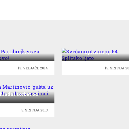
a: Partibrejkers za
Svečano otvoreno 64.
Valentinovo!
Splitsko ljeto
13. VELJAČE 2014.
15. SRPNJA 20
la Martinović ‘gušta’
 hladni sorbet od
ppuccina i loze
5. SRPNJA 2013.
ališna premijera