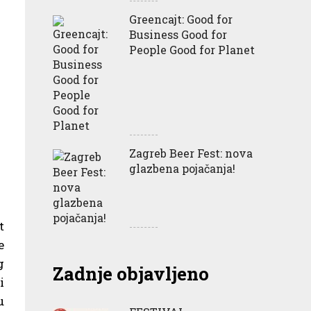
Greencajt: Good for
Business Good for
People Good for Planet
Zagreb Beer Fest: nova
glazbena pojačanja!
t
e
g
Zadnje objavljeno
i
u