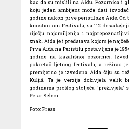
kao da su mislili na Aidu. Pozornica i gl
koju jedan ambijent može dati izvođači
godine nakon prve peristilske Aide. Od 
konstantom Festivala, sa 112 dosadašnji
riječju najomiljenija i najprepoznatljiv
znak. Aida je i predstava kojom je najčeš
Prva Aida na Peristilu postavljena je 195
godine na kazališnoj pozornici. Izved
pokretač ljetnog festivala, a režirao 
premijerno je izvedena Aida čiju su rež
Kuljiš. Ta je verzija doživjela velik 
godinama prošlog stoljeća “preživjela” s
Petar Selem.
Foto: Press