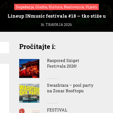
Događanja, Glazba, Kultura, Naslovnica, Vijesti
Lineup INmusic festivala #18 — tko stiže u
Zagreb?
16. TRAVNJA 2026.
Pročitajte i:
Raspored Sziget
Festivala 2026!
Swashtara – pool party
na Zonar Rooftopu
FESTIVAL