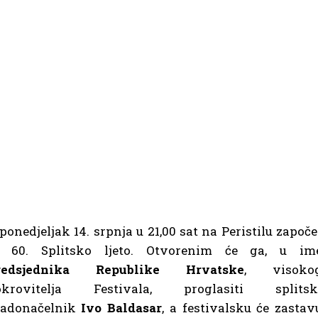
ponedjeljak 14. srpnja u 21,00 sat na Peristilu započe
e 60. Splitsko ljeto. Otvorenim će ga, u im
redsjednika Republike Hrvatske
, visoko
okrovitelja Festivala, proglasiti splitsk
radonačelnik
Ivo Baldasar
, a festivalsku će zastav