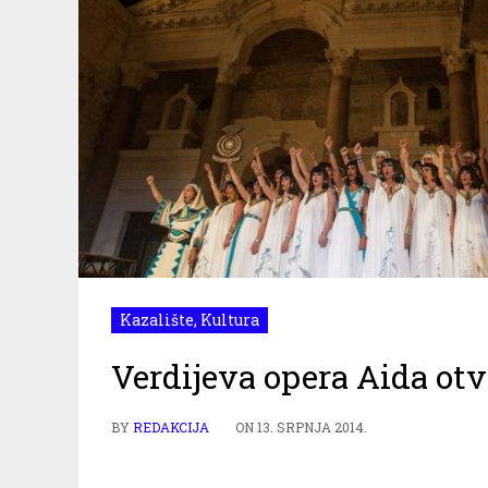
Kazalište
,
Kultura
Verdijeva opera Aida otva
BY
REDAKCIJA
ON
13. SRPNJA 2014.