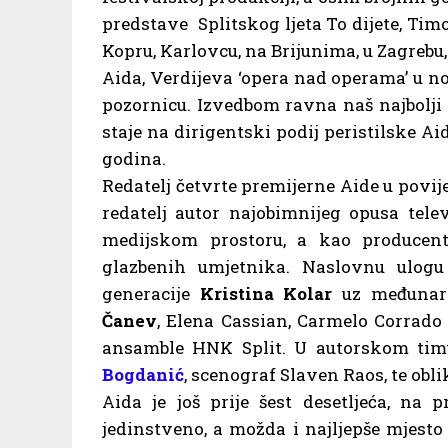
predstave Splitskog ljeta To dijete, Tim
Kopru, Karlovcu, na Brijunima, u Zagrebu,
Aida, Verdijeva ‘opera nad operama’ u 
pozornicu. Izvedbom ravna naš najbolji
staje na dirigentski podij peristilske Aid
godina.
Redatelj četvrte premijerne Aide u povije
redatelj autor najobimnijeg opusa tel
medijskom prostoru, a kao producent
glazbenih umjetnika. Naslovnu ulogu
generacije
Kristina Kolar
uz međunaro
Čanev
, Elena Cassian, Carmelo Corrado 
ansamble HNK Split. U autorskom tim
Bogdanić
, scenograf Slaven Raos, te obl
Aida je još prije šest desetljeća, na 
jedinstveno, a možda i najljepše mjesto i