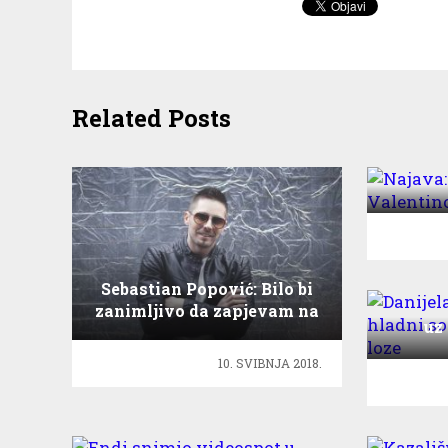
Related Posts
Najav
Sebastian Popović: Bilo bi
Danije
zanimljivo da zapjevam na
uz
Eurosongu poput oca
ca
10. SVIBNJA 2018.
Endi snimio videospot u
Kaz