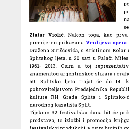
p
pr
na
se
Zlatar Violić
. Nakon toga, kao prva p
premijerno prikazana
Verdijeva opera
Dražena Siriščevića, s Kristinom Kolar u
Splitskog ljeta, u 20 sati u Palači Mile
1961- 2013. Osim u toj reprezentativ
znamenitog argentinskog slikara i grafičar
60. Splitsko ljeto trajat će do 14.
pokroviteljstvom Predsjednika Republi
kulture RH, Grada Splita i Splitsko-
narodnog kazališta Split.
Tijekom 32 festivalska dana bit će pri
predstava, te izložbi i promocija knji
festivalskoj produkciji, a osim brojnih g