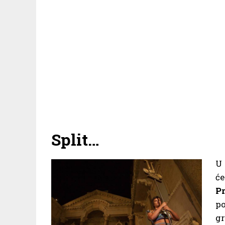
Split…
U 
ć
P
p
g