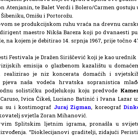
on Atenjanin, te Balet Verdi i Bolero/Carmen gostuju 
 Šibeniku, Omišu i Portorožu.
novom se produkcijskom ruhu vraća na drevnu carsk
 dirigent maestro Nikša Bareza koji po dvanaesti pu
e, na kojem je debitirao 14. srpnja 1967, prije točno 4
sti Festivala je Dražen Siriščević koji je kao urednik 
evizijskih emisija o glazbenom kazalištu u domaće
 realizirao je niz koncerata domaćih i svjetski
 pjeva naša vodeća hrvatska sopranistica mlađ
dnu solističku podjelukoju koju predvode
Kame
Caruso, Ivica Čikeš, Luciano Batinić i Ivana Lazar u
u su i kostimograf
Juraj Zigman
, koreograf
Dink
ikovatelj svjetla Zoran Mihanović.
prvim Splitskim ljetnim igrama, pronašla u svijet
zvođenja. “Dioklecijanovi graditelji, zidajući Peristi