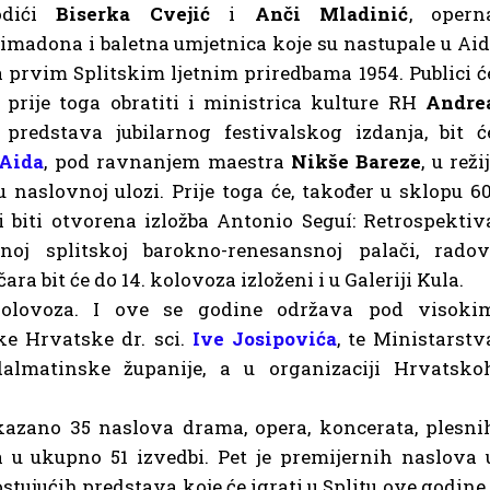
odići
Biserka Cvejić
i
Anči Mladinić
, opern
imadona i baletna umjetnica koje su nastupale u Aid
 prvim Splitskim ljetnim priredbama 1954. Publici ć
 prije toga obratiti i ministrica kulture RH
Andre
redstava jubilarnog festivalskog izdanja, bit ć
 Aida
, pod ravnanjem maestra
Nikše Bareze
, u režij
 naslovnoj ulozi. Prije toga će, također u sklopu 60
si biti otvorena izložba Antonio Seguí: Retrospektiv
noj splitskoj barokno-renesansnoj palači, radov
a bit će do 14. kolovoza izloženi i u Galeriji Kula.
 kolovoza. I ove se godine održava pod visoki
ke Hrvatske dr. sci.
Ive Josipovića
, te Ministarstv
dalmatinske županije, a u organizaciji Hrvatsko
kazano 35 naslova drama, opera, koncerata, plesni
ga u ukupno 51 izvedbi. Pet je premijernih naslova 
ostujućih predstava koje će igrati u Splitu ove godine 