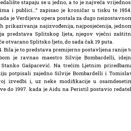
edalište stapaju se u jedno, a to je najveća vrijednos
ma i publici…“ zapisao je kroničar u tisku te 1954
tada je Verdijeva opera postala za dugo neizostavno
h prikazivanja najizvođenija, najposjećenija, jedno
ija predstava Splitskog ljeta, njegov vječni zaštitn
će otvarano Splitsko ljeto, do sada čak 19 puta.
4. Bila je to predstava premijerno postavljena ranije t
bom je ravnao maestro Silvije Bombardelli, idejn
je Stanko Gašparević. Na trećim Ljetnim priredbam
iju potpisali zajedno Silvije Bombardelli i Tomisla
broj izvedbi i, uz neke modifikacije u osamdeseti
ve do 1997. kada je Aidu na Peristil postavio redatel