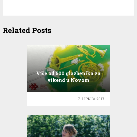
Related Posts
Više od 500 glazbenika za
vikend u Novom
Vinodolskom, Crikvenici i
Selcu
7. LIPNJA 2017.