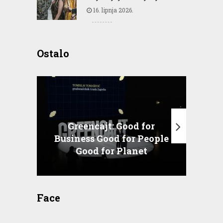
16. lipnja 2026.
Ostalo
Greencajt: Good for
Business Good for People
T
Good for Planet
Face