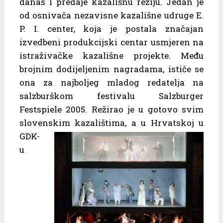
danas i predaje kazališnu režiju. Jedan je
od osnivača nezavisne kazališne udruge E.
P. I. center, koja je postala značajan
izvedbeni produkcijski centar usmjeren na
istraživačke kazališne projekte. Među
brojnim dodijeljenim nagradama, ističe se
ona za najboljeg mladog redatelja na
salzburškom festivalu Salzburger
Festspiele 2005. Režirao je u gotovo svim
slovenskim kazalištima, a u
Hrvatskoj u
GDK-
u