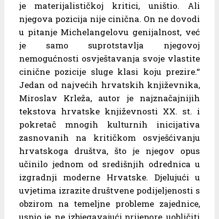
je materijalističkoj kritici, uništio. Ali
njegova pozicija nije cinična. On ne dovodi
u pitanje Michelangelovu genijalnost, već
je samo suprotstavlja njegovoj
nemogućnosti osvještavanja svoje vlastite
cinične pozicije sluge klasi koju prezire.“
Jedan od najvećih hrvatskih književnika,
Miroslav Krleža, autor je najznačajnijih
tekstova hrvatske književnosti XX. st. i
pokretač mnogih kulturnih inicijativa
zasnovanih na kritičkom osvješćivanju
hrvatskoga društva, što je njegov opus
učinilo jednom od središnjih odrednica u
izgradnji moderne Hrvatske. Djelujući u
uvjetima izrazite društvene podijeljenosti s
obzirom na temeljne probleme zajednice,
uspio je, ne izbjegavajući prijepore, uobličiti