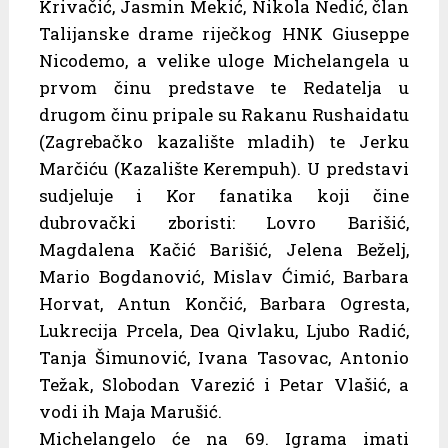
Krivačić, Jasmin Mekić, Nikola Nedić, član
Talijanske drame riječkog HNK Giuseppe
Nicodemo, a velike uloge Michelangela u
prvom činu predstave te Redatelja u
drugom činu pripale su Rakanu Rushaidatu
(Zagrebačko kazalište mladih) te Jerku
Marčiću (Kazalište Kerempuh). U predstavi
sudjeluje i Kor fanatika koji čine
dubrovački zboristi: Lovro Barišić,
Magdalena Kačić Barišić, Jelena Beželj,
Mario Bogdanović, Mislav Ćimić, Barbara
Horvat, Antun Končić, Barbara Ogresta,
Lukrecija Prcela, Dea Qivlaku, Ljubo Radić,
Tanja Šimunović, Ivana Tasovac, Antonio
Težak, Slobodan Varezić i Petar Vlašić, a
vodi ih Maja Marušić.
Michelangelo će na 69. Igrama imati