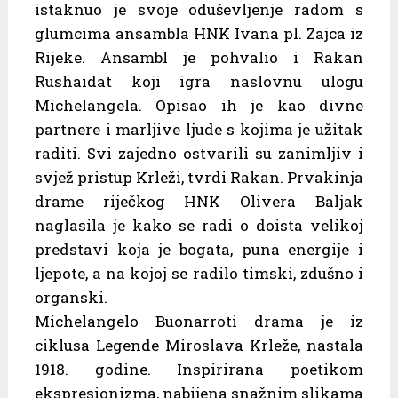
istaknuo je svoje oduševljenje radom s
glumcima ansambla HNK Ivana pl. Zajca iz
Rijeke. Ansambl je pohvalio i Rakan
Rushaidat koji igra naslovnu ulogu
Michelangela. Opisao ih je kao divne
partnere i marljive ljude s kojima je užitak
raditi. Svi zajedno ostvarili su zanimljiv i
svjež pristup Krleži, tvrdi Rakan. Prvakinja
drame riječkog HNK Olivera Baljak
naglasila je kako se radi o doista velikoj
predstavi koja je bogata, puna energije i
ljepote, a na kojoj se radilo timski, zdušno i
organski.
Michelangelo Buonarroti drama je iz
ciklusa Legende Miroslava Krleže, nastala
1918. godine. Inspirirana poetikom
ekspresionizma, nabijena snažnim slikama