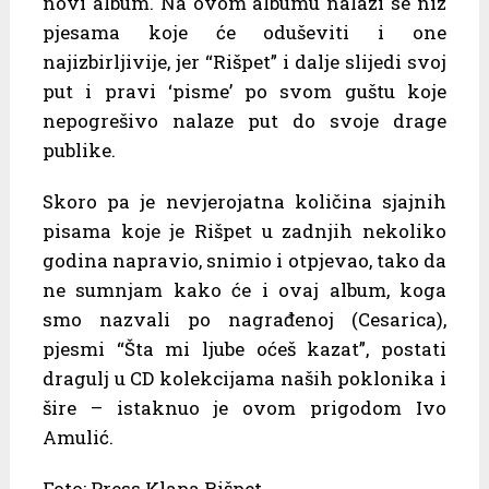
novi album. Na ovom albumu nalazi se niz
pjesama koje će oduševiti i one
najizbirljivije, jer “Rišpet” i dalje slijedi svoj
put i pravi ‘pisme’ po svom guštu koje
nepogrešivo nalaze put do svoje drage
publike.
Skoro pa je nevjerojatna količina sjajnih
pisama koje je Rišpet u zadnjih nekoliko
godina napravio, snimio i otpjevao, tako da
ne sumnjam kako će i ovaj album, koga
smo nazvali po nagrađenoj (Cesarica),
pjesmi “Šta mi ljube oćeš kazat”, postati
dragulj u CD kolekcijama naših poklonika i
šire – istaknuo je ovom prigodom Ivo
Amulić.
Foto: Press Klapa Rišpet