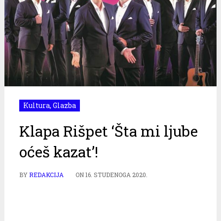
Kultura
,
Glazba
Klapa Rišpet ‘Šta mi ljube
oćeš kazat’!
BY
REDAKCIJA
ON
16. STUDENOGA 2020.