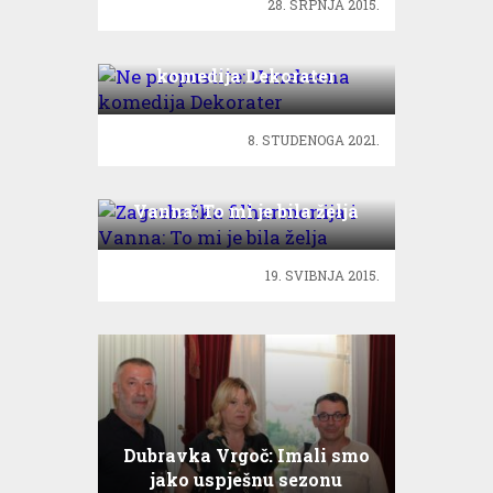
28. SRPNJA 2015.
Ne propustite: Urnebesna
komedija Dekorater
8. STUDENOGA 2021.
Zagrebačka filharmonija i
Vanna: To mi je bila želja
19. SVIBNJA 2015.
Dubravka Vrgoč: Imali smo
jako uspješnu sezonu