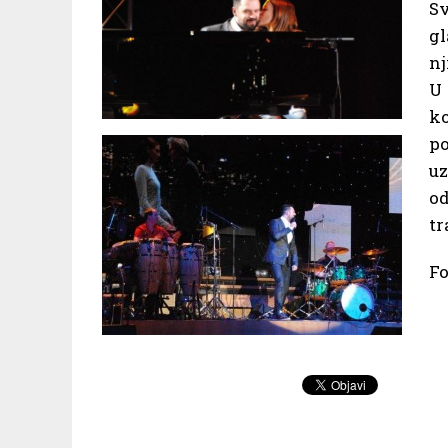
Sv
gl
nj
U 
ko
p
uz
od
tr
Fo