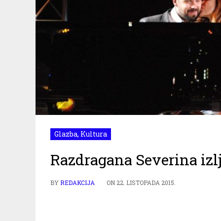
Glazba
,
Kultura
Razdragana Severina izlj
BY
REDAKCIJA
ON
22. LISTOPADA 2015.