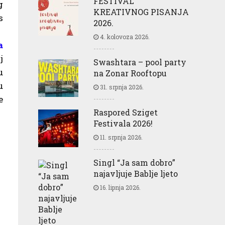
FESTIVAL
g
KREATIVNOG PISANJA
s
2026.
4. kolovoza 2026.
a
j
Swashtara – pool party
u
na Zonar Rooftopu
u
31. srpnja 2026.
e
Raspored Sziget
Festivala 2026!
11. srpnja 2026.
Singl “Ja sam dobro”
najavljuje Bablje ljeto
16. lipnja 2026.