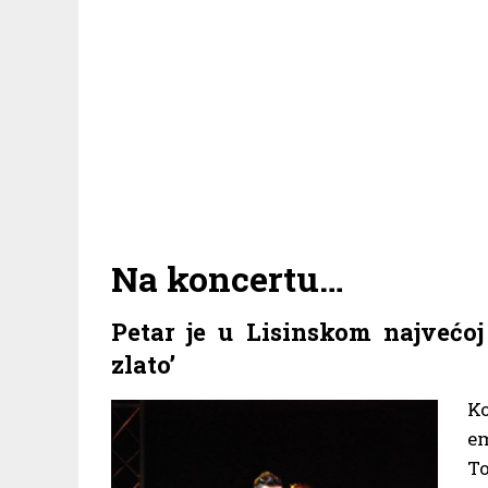
Na koncertu…
Petar je u Lisinskom najvećoj
zlato’
Ko
em
To