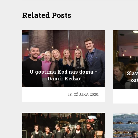
Related Posts
U gostima Kod nas doma –
Slav
Damir Kedžo
os
pred
18. OŽUJKA 2020.