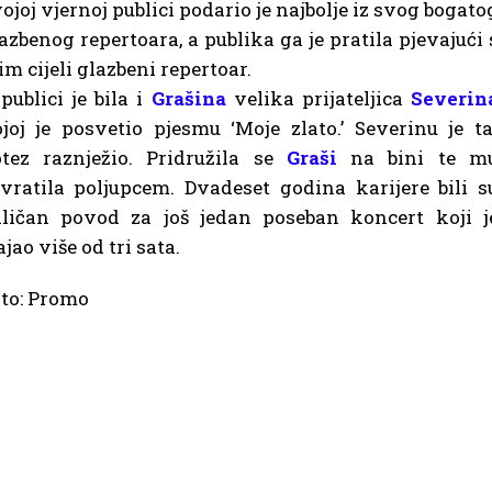
ojoj vjernoj publici podario je najbolje iz svog bogato
azbenog repertoara, a publika ga je pratila pjevajući 
im cijeli glazbeni repertoar.
publici je bila i
Grašina
velika prijateljica
Severin
joj je posvetio pjesmu ‘Moje zlato.’ Severinu je ta
otez
raznježio. Pridružila se
Graši
na bini te m
vratila poljupcem. Dvadeset godina karijere bili s
ličan povod za još jedan poseban koncert koji j
ajao više od tri sata.
to: Promo