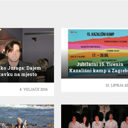
Jubilarni 15. Tirenin
ko Juraga: Dajem
Kazališni kamp u Zagreb
tavku na mjesto
sjednika HDDU- a
10. LIPNJA 20
4. VELJAČE 2016.