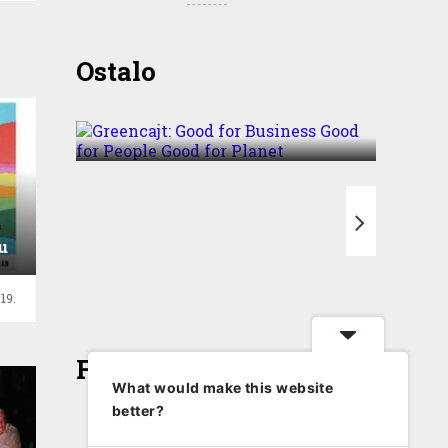
Greencajt: Good for
Ostalo
Business Good for People
Good for Planet
u
T
19.
Face
What would make this website
better?