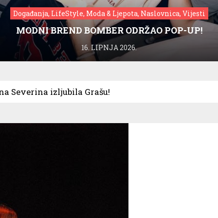
Događanja, LifeStyle, Moda & Ljepota, Naslovnica, Vijesti
MODNI BREND BOMBER ODRŽAO POP-UP!
16. LIPNJA 2026.
a Severina izljubila Grašu!