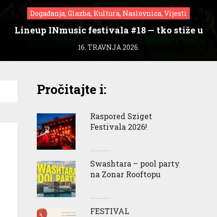
Događanja, Glazba, Kultura, Naslovnica, Vijesti
Lineup INmusic festivala #18 — tko stiže u
Zagreb?
16. TRAVNJA 2026.
Pročitajte i:
Raspored Sziget
Festivala 2026!
Swashtara – pool party
na Zonar Rooftopu
FESTIVAL