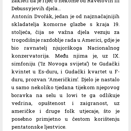
zakleti da je riječ o nekome od Ravelovih ili
Debussyjevih djela…
Antonín Dvořák, jedan je od najznačajnijih
skladatelja komorne glazbe s kraja 19.
stoljeća, čija se važna djela vezuju za
trogodišnje razdoblje rada u Americi, gdje je
bio ravnatelj njujorškoga Nacionalnog
konzervatorija. Među njima je, uz IX.
simfoniju (‘Iz Novoga svijeta’) te Gudački
kvintet u Es-duru, i Gudački kvartet u F-
duru, prozvan ‘Američkim’. Djelo je nastalo
u samo nekoliko tjedana tijekom njegovog
boravka na selu u Iowi te ga odlikuje
vedrina, opuštenost i zaigranost, uz
američke i druge folk utjecaje, što je
posebno primjetno u čestom korištenju
pentatonske ljestvice.