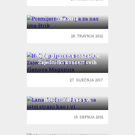
Premijerno: Evropa za nas
ima štrik
28. TRAVNJA 2021.
Huljić priprema senzaciju:
Zajednički koncert svih
članova Magazina
27. SIJEČNJA 2017.
Lana Jurčević: Ja sam na
istoj strani kao i vi
19. SRPNJA 2016.
Klapa Rišpet: Ajme šta te