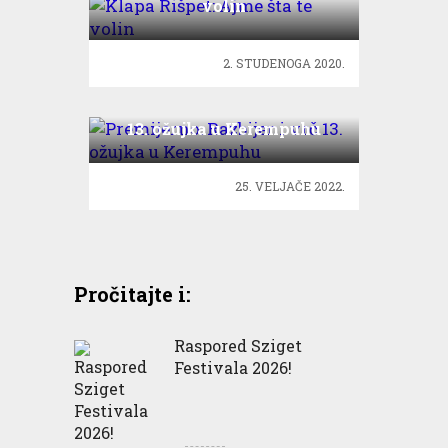
volin
2. STUDENOGA 2020.
Premijerno: Razbijeni vrč
13. ožujka u Kerempuhu
25. VELJAČE 2022.
Pročitajte i:
Raspored Sziget
Festivala 2026!