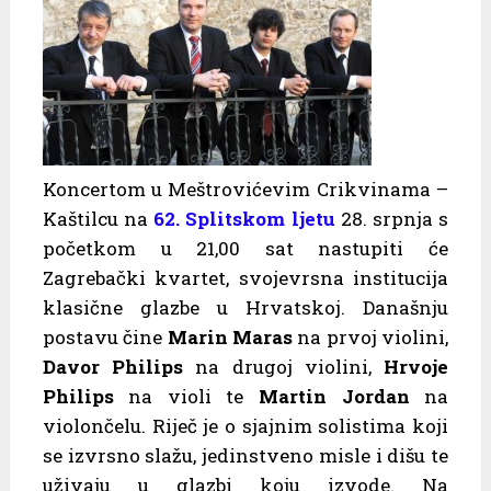
Koncertom u Meštrovićevim Crikvinama –
Kaštilcu na
62. Splitskom ljetu
28. srpnja s
početkom u 21,00 sat nastupiti će
Zagrebački kvartet, svojevrsna institucija
klasične glazbe u Hrvatskoj. Današnju
postavu čine
Marin Maras
na prvoj violini,
Davor Philips
na drugoj violini,
Hrvoje
Philips
na violi te
Martin Jordan
na
violončelu. Riječ je o sjajnim solistima koji
se izvrsno slažu, jedinstveno misle i dišu te
uživaju u glazbi koju izvode. Na