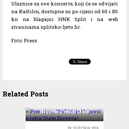
Ulaznice za sve koncerte, koji će se odvijati
na Kaštilcu, dostupne su po cijeni od 60 i 80
kn na blagajni HNK Split i na web
stranicama splitsko-ljeto.hr.
Foto: Press
Related Posts
Premijera: ‘Puž’ Maje
Hrgović u režiji Staše
Zurovca!
28. SIJEČNJA 2016.