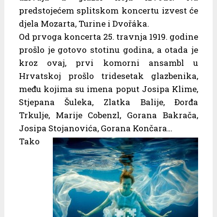
predstojećem splitskom koncertu izvest će
djela Mozarta, Turine i Dvořáka.
Od prvoga koncerta 25. travnja 1919. godine
prošlo je gotovo stotinu godina, a otada je
kroz ovaj, prvi komorni ansambl u
Hrvatskoj prošlo tridesetak glazbenika,
među kojima su imena poput Josipa Klime,
Stjepana Šuleka, Zlatka Balije, Đorđa
Trkulje, Marije Cobenzl, Gorana Bakrača,
Josipa Stojanovića, Gorana Končara…
Tako