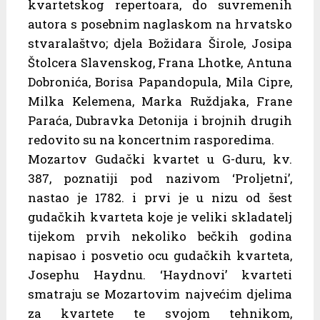
kvartetskog repertoara, do suvremenih
autora s posebnim naglaskom na hrvatsko
stvaralaštvo; djela Božidara Širole, Josipa
Štolcera Slavenskog, Frana Lhotke, Antuna
Dobronića, Borisa Papandopula, Mila Cipre,
Milka Kelemena, Marka Ruždjaka, Frane
Paraća, Dubravka Detonija i brojnih drugih
redovito su na koncertnim rasporedima.
Mozartov Gudački kvartet u G-duru, kv.
387, poznatiji pod nazivom ‘Proljetni’,
nastao je 1782. i prvi je u nizu od šest
gudačkih kvarteta koje je veliki skladatelj
tijekom prvih nekoliko bečkih godina
napisao i posvetio ocu gudačkih kvarteta,
Josephu Haydnu. ‘Haydnovi’ kvarteti
smatraju se Mozartovim najvećim djelima
za kvartete te svojom tehnikom,