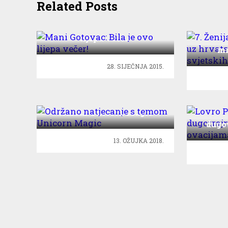
Related Posts
Mani Gotovac: Bila je ovo
lijepa večer!
7. Že
mr
premij
28. SIJEČNJA 2015.
Održano natjecanje s
temom Unicorn Magic
Lovro
dugo
ov
13. OŽUJKA 2018.