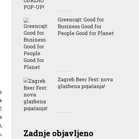
Greencajt: Good for
Business Good for
People Good for Planet
Zagreb Beer Fest: nova
glazbena pojačanja!
u
a
ć
e
,
Zadnje objavljeno
,