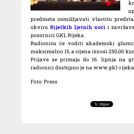
k
u
predmeta osmišljavati vlastitu predst
okviru
Riječkih ljetnih noći
i završava
pozornici GKL Rijeka.
Radionicu će voditi akademski glumci
maksimalno 15, a cijena iznosi 250,00 kun
Prijave se primaju do 16. lipnja na gr
radionici dostupno je na www.gkl-rijeka
Foto: Press