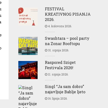
e
u
FESTIVAL
KREATIVNOG PISANJA
u
2026.
a
4. kolovoza 2026.
e
Swashtara – pool party
na Zonar Rooftopu
o
31. srpnja 2026.
Raspored Sziget
Festivala 2026!
11. srpnja 2026.
Singl “Ja sam dobro”
najavljuje Bablje ljeto
16. lipnja 2026.