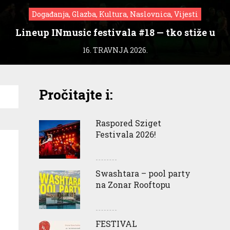
Događanja, Glazba, Kultura, Naslovnica, Vijesti
Lineup INmusic festivala #18 — tko stiže u
Zagreb?
16. TRAVNJA 2026.
Pročitajte i:
Raspored Sziget
Festivala 2026!
Swashtara – pool party
na Zonar Rooftopu
FESTIVAL