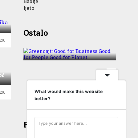
Greencajt: Good for
Ostalo
Business Good for People
20.
Good for Planet
oć
T
What would make this website
20.
better?
Face