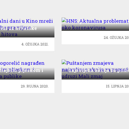
HNS: Aktualna
problematika oko
nijalni dani u Kino
koronavirusa
eži uz hrvatske
ere svjetskih hitova
24. OŽUJKA 20
4. OŽUJKA 2021.
 Pogorelić nagrađen
Puštanjem zmajeva
trajnim pljeskom i
najavljena akcija za pom
acijama publike
udruzi Mali zmaj
29. RUJNA 2020.
15. LIPNJA 20