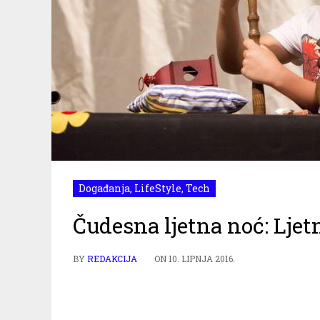
Događanja
,
LifeStyle
,
Tech
Čudesna ljetna noć: Lje
BY
REDAKCIJA
ON
10. LIPNJA 2016.