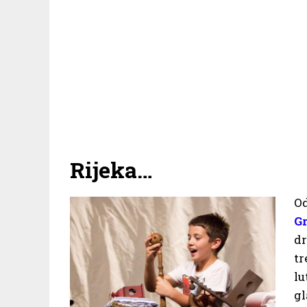
Rijeka…
Od
Gr
dr
tr
lu
gl