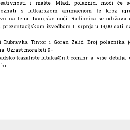
reativnosti i mašte. Mladi polaznici moći će s
poznati s lutkarskom animacijom te kroz igr
avu na temu Ivanjske noći. Radionica se održava 
 prezentacijskom izvedbom 1. srpnja u 19,00 sati n
 Dubravka Tintor i Goran Zelić. Broj polaznika j
a. Uzrast mora biti 9+.
adsko-kazaliste-lutaka@ri.t-com.hr a više detalja 
.hr