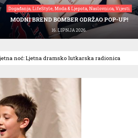
Događanja, LifeStyle, Moda & Ljepota, Naslovnica, Vijesti
MODNI BREND BOMBER ODRŽAO POP-UP!
16. LIPNJA 2026.
jetna noć: Ljetna dramsko lutkarska radionica