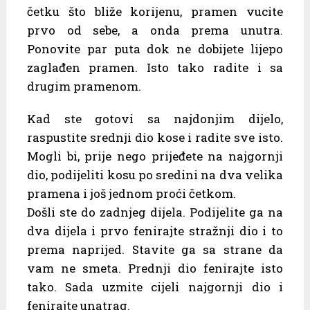
četku što bliže korijenu, pramen vucite
prvo od sebe, a onda prema unutra.
Ponovite par puta dok ne dobijete lijepo
zaglađen pramen. Isto tako radite i sa
drugim pramenom.
Kad ste gotovi sa najdonjim dijelo,
raspustite srednji dio kose i radite sve isto.
Mogli bi, prije nego prijeđete na najgornji
dio, podijeliti kosu po sredini na dva velika
pramena i još jednom proći četkom.
Došli ste do zadnjeg dijela. Podijelite ga na
dva dijela i prvo fenirajte stražnji dio i to
prema naprijed. Stavite ga sa strane da
vam ne smeta. Prednji dio fenirajte isto
tako. Sada uzmite cijeli najgornji dio i
fenirajte unatrag.