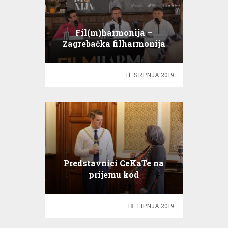
Fil(m)harmonija –
Zagrebačka filharmonija
susreće Charlieja Chaplina
11. SRPNJA 2019.
Predstavnici CeKaTe na
prijemu kod
gradonačelnika Belfasta
18. LIPNJA 2019.