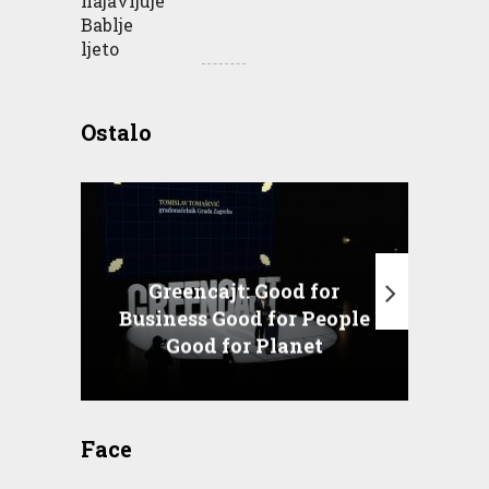
Ostalo
Greencajt: Good for
Business Good for People
T
Good for Planet
Face