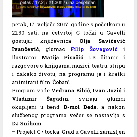
petak, 17. veljače 2017. godine s početkom u
21.30 sati, na četvrtoj G točki u Gavelli
gostuju: književnica
Olja Savičević
Ivančević
, glumac
Filip Šovagović
i
ilustrator
Matija Pisačić
. Uz čitanje i
razgovore o knjigama, muzici, teatru, stripu
i dakako životu, na programu je i kratki
animirani film ‘Čoban’.
Program vode
Vedrana Bibić
,
Ivan Jozić
i
Vladimir Šagadin
, sviraju glumci
okupljeni u bend
D-mol Dede
, a nakon
službenog programa večer se nastavlja s
DJ Snihom
.
– Projekt G • točka: Grad u Gavelli zamišljen