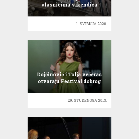
vlasnicima vikendica
izvan mjesta prebivališta
1. SVIBNJA 2020.
Dojčinović i Tolja večeras
otvaraju Festival dobrog
stila!
29. STUDENOGA 2013.