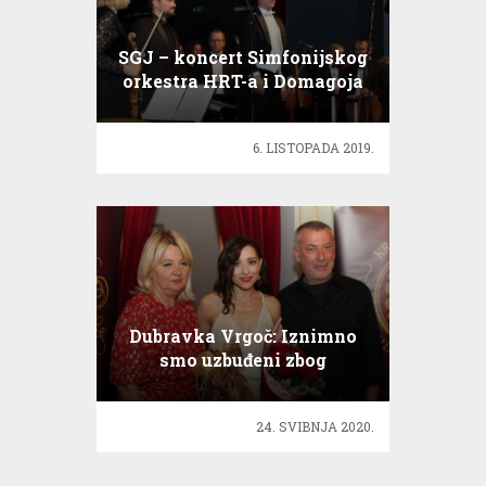
SGJ – koncert Simfonijskog
orkestra HRT-a i Domagoja
Dorotića
6. LISTOPADA 2019.
Dubravka Vrgoč: Iznimno
smo uzbuđeni zbog
ponovnog otvaranja
kazališta
24. SVIBNJA 2020.