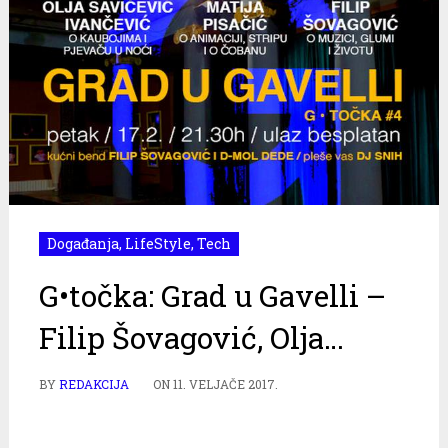
Događanja
,
LifeStyle
,
Tech
G•točka: Grad u Gavelli –
Filip Šovagović, Olja…
BY
REDAKCIJA
ON
11. VELJAČE 2017.