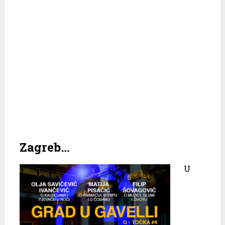
Zagreb…
U