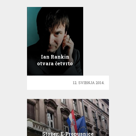
Ian Rankin
otvara četvrto
izdanje Noir
festivala!
12. SVIBNJA 2014.
Stožer: E-Propusnice