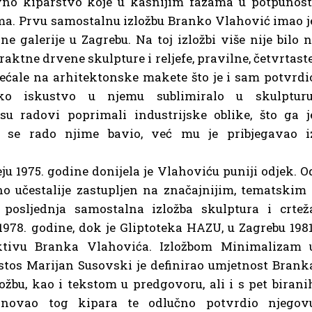
ivno kiparstvo koje u kasnijim fazama u potpunost
ima. Prvu samostalnu izložbu Branko Vlahović imao j
 galerije u Zagrebu. Na toj izložbi više nije bilo n
straktne drvene skulpture i reljefe, pravilne, četvrtaste
jećale na arhitektonske makete što je i sam potvrdi
sko iskustvo u njemu sublimiralo u skulpturu
su radovi poprimali industrijske oblike, što ga j
je se rado njime bavio, već mu je pribjegavao i
 1975. godine donijela je Vlahoviću puniji odjek. O
no učestalije zastupljen na značajnijim, tematskim 
posljednja samostalna izložba skulptura i crtež
1978. godine, dok je Gliptoteka HAZU, u Zagrebu 1981
ktivu Branka Vlahovića. Izložbom Minimalizam 
kustos Marijan Susovski je definirao umjetnost Brank
žbu, kao i tekstom u predgovoru, ali i s pet birani
ednovao tog kipara te odlučno potvrdio njegov