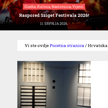
Glazba, Kultura, Naslovnica, Vijesti
Raspored Sziget Festivala 2026!
11. SRPNJA 2026.
Vi ste ovdje
Pocetna stranica
/
Hrvatska 