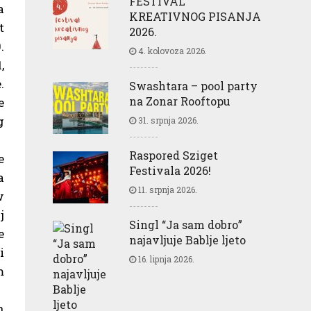
FESTIVAL
a
KREATIVNOG PISANJA
t
2026.
.
4. kolovoza 2026.
,
.
Swashtara – pool party
na Zonar Rooftopu
e
g
31. srpnja 2026.
Raspored Sziget
e
Festivala 2026!
a
11. srpnja 2026.
w
j
Singl “Ja sam dobro”
e
najavljuje Bablje ljeto
i
16. lipnja 2026.
m
h