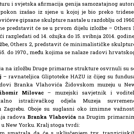
uru i svjetska afirmacija genija samozatajnog autor
apokon izašao iz sjene u kojoj je bio preko tridese
vićeve gipsane skulpture nastale u razdoblju od 1960
ne predstavit će se u prvom dijelu izložbe – Others 1
i razgledati od 14. ožujka do 15. svibnja 2014. godine
ožbe, Others 2, predstavit će minimalističke skulptur
65. do 1970., među kojima se nalaze radovi hrvatsko
a na izložbu Druge primarne strukture osvrnuli
su s
j
– ravnateljica Gliptoteke HAZU iz čijeg su fundus
adovi Branka Vlahovića Židovskom muzeju u Ne
ihomir Milovac
– muzejski savjetnik i voditel
talno istraživačkog odjela Muzeja suvremen
u Zagrebu. Oboje su suglasni oko iznimne važnost
nja radova
Branka Vlahovića
na Drugim primarni
u New Yorku. Kralj stoga tvrdi:
m smatrala da će s uključenjem tzv. tranzicijski