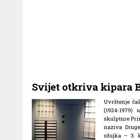
Svijet otkriva kipara
Uvrštenje ča
(1924-1979) 
skulpture Pri
naziva Druge
ožujka – 3. 