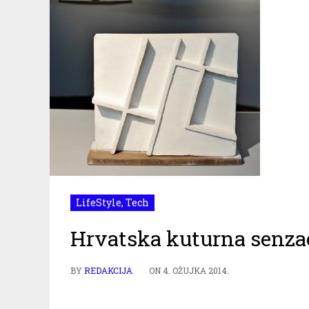
LifeStyle
,
Tech
Hrvatska kuturna senza
BY
REDAKCIJA
ON
4. OŽUJKA 2014.