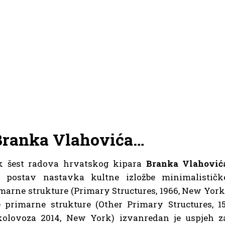
 Branka Vlahovića…
k šest radova hrvatskog kipara
Branka Vlahović
u postav nastavka kultne izložbe minimalističk
marne strukture (Primary Structures, 1966, New York
 primarne strukture (Other Primary Structures, 15
kolovoza 2014, New York) izvanredan je uspjeh z