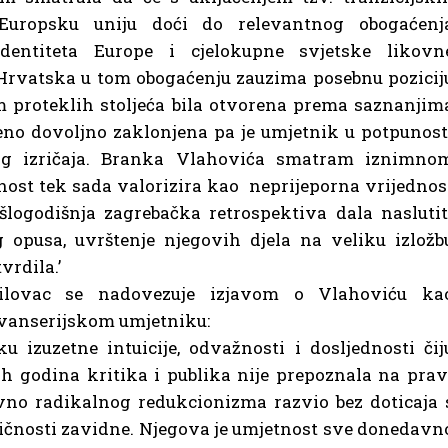
Europsku uniju doći do relevantnog obogaćenj
identiteta Europe i cjelokupne svjetske likovn
 Hrvatska u tom obogaćenju zauzima posebnu pozicij
om proteklih stoljeća bila otvorena prema saznanjim
no dovoljno zaklonjena pa je umjetnik u potpunost
og izričaja. Branka Vlahovića smatram iznimno
nost tek sada valorizira kao neprijeporna vrijednos
logodišnja zagrebačka retrospektiva dala naslutit
 opusa, uvrštenje njegovih djela na veliku izložb
vrdila.’
ilovac se nadovezuje izjavom o Vlahoviću ka
vanserijskom umjetniku:
izuzetne intuicije, odvažnosti i dosljednosti čij
h godina kritika i publika nije prepoznala na prav
vno radikalnog redukcionizma razvio bez doticaja 
nosti zavidne. Njegova je umjetnost sve donedavn