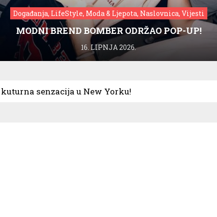
Događanja, LifeStyle, Moda & Ljepota, Naslovnica, Vijesti
MODNI BREND BOMBER ODRŽAO POP-UP!
16. LIPNJA 2026.
kuturna senzacija u New Yorku!