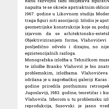
Ranu razvojnu fazu obilježava figurat
napušta te se okreće apstraktnim oblic
1967. godine u Likovnom studiju Moderne
traga figuri niti asocijaciji. Izložio je ap
geometrijske konstrukcije koje su pods
izjavom da se arhitektonsko-estet
Objektiviziranjem forme, Vlahovićevi 
posljedično odvelo i dizajnu, no ni
egzistencijalnih razloga.
Monografska izložba u Tehničkom muzeju
te izložbe Branko Vlahović je bio znat
problemskim, izložbama. Vlahovićeva 
održana je u zagrebačkoj galeriji Karas 
godine priredila posthumnu retrospe
Jugoslaviji, 1983. godine, teoretičar i 
Vlahovića. Izborom u tu problemsku izlo
reprodukcija, Susovski je jasno vr