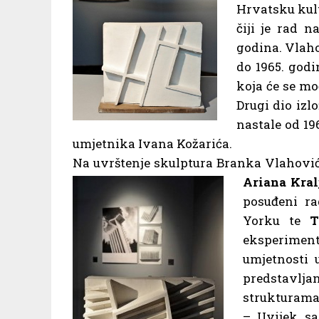
Hrvatsku kult
čiji je rad n
godina. Vlaho
do 1965. godi
koja će se moć
Drugi dio izl
nastale od 19
umjetnika Ivana Kožarića.
Na uvrštenje skulptura Branka Vlahović
Ariana Kral
posuđeni r
Yorku te
T
eksperimen
umjetnosti 
predstavlja
strukturama 
– Uvijek sa