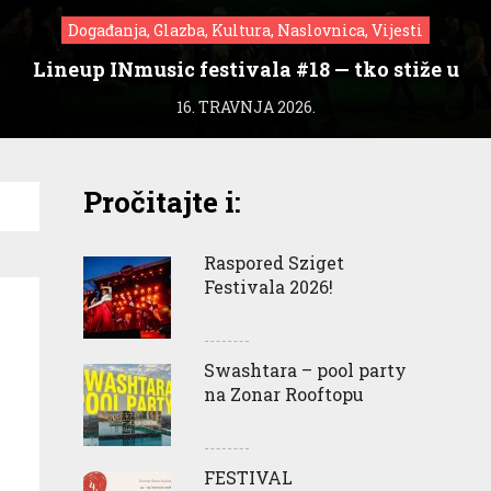
Događanja, Glazba, Kultura, Naslovnica, Vijesti
Lineup INmusic festivala #18 — tko stiže u
Zagreb?
16. TRAVNJA 2026.
Pročitajte i:
Raspored Sziget
Festivala 2026!
Swashtara – pool party
na Zonar Rooftopu
FESTIVAL