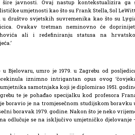
 šire javnosti. Ovaj nastup kontekstualizira ga 
tičke umjetnosti kao što su Frank Stella, Sol LeWitt
a u društvo svjetskih suvremenika kao što su Lygi
iticica. Ovakav tretman neminovno će doprinijet
ahovića ali i redefiniranju statusa na hrvatsko
eća.’
u Bjelovaru, umro je 1979. u Zagrebu od posljedic
rekinula iznimno intrigantan opus ovog ‘čovjek
 umjetnika samotnjaka koji je diplomirao 1951. godin
grebu te je pohađao specijalku kod profesora Fran
je boravio je na tromjesečnom studijskom boravku 
sečni boravak 1979. godine. Nakon što je neko vrijem
ina odlučuje se na isključivo umjetničko djelovanje 