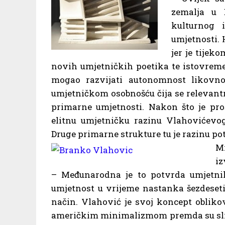
zemalja u 
kulturnog 
umjetnosti.
jer je tijek
novih umjetničkih poetika te istovreme
mogao razvijati autonomnost likovn
umjetničkom osobnošću čija se relevant
primarne umjetnosti. Nakon što je proš
elitnu umjetničku razinu Vlahovićevog
Druge primarne strukture tu je razinu pot
M
iz
– Međunarodna je to potvrda umjetniku 
umjetnost u vrijeme nastanka šezdeseti
način. Vlahović je svoj koncept obliko
američkim minimalizmom premda su slič