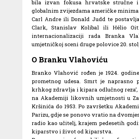
bila izvan fokusa hrvatske stručne i
globalnim zvijezdama američke minimalis
Carl Andre ili Donald Judd te postavlj
Clark, Stanislav Kolibal ili Hélio O
internacionalizaciji rada Branka Vl
umjetničkoj sceni druge polovice 20. stolj
O Branku Vlahoviću
Branko Vlahović rođen je 1924. godine 
prometnog udesa. Smrt je naprasno p
krhkog zdravlja i kipara odlučnog reza’,
na Akademiji likovnih umjetnosti u Za
Kršinića do 1953. Po završetku Akademi
Parizu, gdje se ponovo vratio na dvomje
radio kao učitelj, krajem pedesetih god
kiparstvo i život od kiparstva.