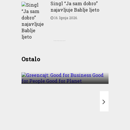
Singl “Ja sam dobro”
najavljuje Bablje ljeto
16. lipnja 2026.
Greencajt: Good for
Ostalo
Business Good for People
Good for Planet
T