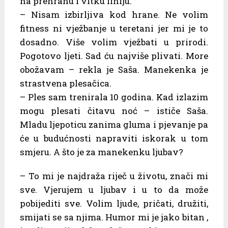
na prehranu i vitku liniju.
– Nisam izbirljiva kod hrane. Ne volim
fitness ni vježbanje u teretani jer mi je to
dosadno. Više volim vježbati u prirodi.
Pogotovo ljeti. Sad ću najviše plivati. More
obožavam – rekla je Saša. Manekenka je
strastvena plesačica.
– Ples sam trenirala 10 godina. Kad izlazim
mogu plesati čitavu noć – ističe Saša.
Mladu ljepoticu zanima gluma i pjevanje pa
će u budućnosti napraviti iskorak u tom
smjeru. A što je za manekenku ljubav?
– To mi je najdraža riječ u životu, znači mi
sve. Vjerujem u ljubav i u to da može
pobijediti sve. Volim ljude, pričati, družiti,
smijati se sa njima. Humor mi je jako bitan ,