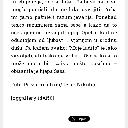
inteligencija, dobra duša… Pa bi se na prvu
moglo pomislit da me lako osvojiti. Treba
mi puno pažnje i razumijevanja. Ponekad
teško razumijem sama sebe, a kako da to
očekujem od nekog drugog. Opet nikad ne
odustajem od ljubavi i vjerujem u srodnu
dušu. Ja kažem ovako: ”Moje ludilo” je lako
zavoljeti, ali teško ga voljeti. Osoba koja to
može mora biti zaista nešto posebno –
objasnila je lijepa Saša.
Foto: Privatni album/Dejan Nikolić
[nggallery id=150]