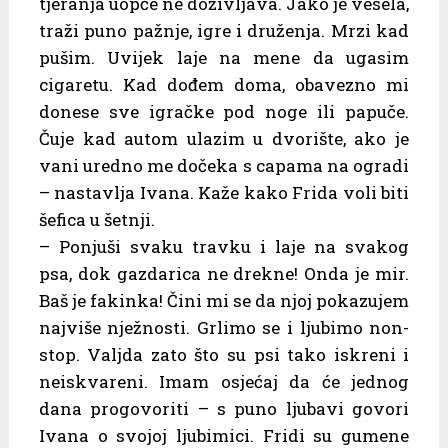
tjeranja uopće ne doživljava. Jako je vesela,
traži puno pažnje, igre i druženja. Mrzi kad
pušim. Uvijek laje na mene da ugasim
cigaretu. Kad dođem doma, obavezno mi
donese sve igračke pod noge ili papuče.
Čuje kad autom ulazim u dvorište, ako je
vani uredno me dočeka s capama na ogradi
– nastavlja Ivana. Kaže kako Frida voli biti
šefica u šetnji.
– Ponjuši svaku travku i laje na svakog
psa, dok gazdarica ne drekne! Onda je mir.
Baš je fakinka! Čini mi se da njoj pokazujem
najviše nježnosti. Grlimo se i ljubimo non-
stop. Valjda zato što su psi tako iskreni i
neiskvareni. Imam osjećaj da će jednog
dana progovoriti – s puno ljubavi govori
Ivana o svojoj ljubimici. Fridi su gumene