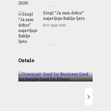
Singl “Ja sam dobro”
najavljuje Bablje ljeto
16. lipnja 2026.
Greencajt: Good for
Ostalo
Business Good for People
Good for Planet
T