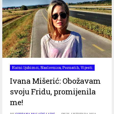
Kućni ljubimci
,
Naslovnica
,
Poznatih
,
Vijesti
Ivana Mišerić: Obožavam
svoju Fridu, promijenila
me!
BY
GORDANA MALAŠIĆ LAZIĆ
ON
26. LISTOPADA 2014.