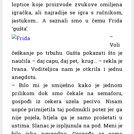
loptice koje proizvode zvukove omiljena
igračka, ali najradije se igra s ručnikom,
jastukom… A saznali smo u čemu Frida
‘gušta’.
–
Voli
češkanje po trbuhu. Gušta pokazati što je
naučila – daj capu, daj pet, krug… – rekla je
Ivana. Voditeljica nam je otkrila i jednu
anegdotu.
– Bilo mi je smiješno kako je jednom
prilikom dok smo čekale na semaforu,
gospođi iz cekera uzela pecivo. Nisam
uopće primijetila taj podmukli potez jer ga
nije pojela, htjela ga je samo prošetati u
ustima. Slanac je ispljunula na pod. Meni je
bilo jako neugodno. Gospođa se samo