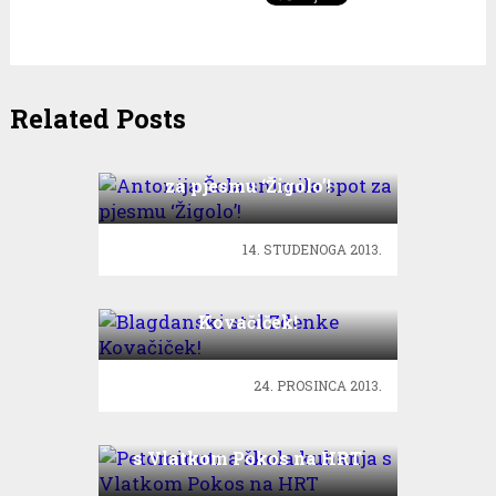
Related Posts
Antonija Šola snimila spot
za pjesmu ‘Žigolo’!
14. STUDENOGA 2013.
Blagdanski stol Zdenke
Kovačiček!
24. PROSINCA 2013.
Petominutna škola kuhanja
s Vlatkom Pokos na HRT