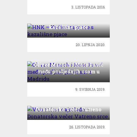
3. LISTOPADA 2016.
HNK – Kućice za mace s
kazališne pjace
20. LIPNJA 2020.
Oliver Marach i Mate Pavić
među posljednjih osam u
Madridu
9. SVIBNJA 2019.
Vatreni za najmlađe –
Donatorska večer Vatreno
srce
26. LISTOPADA 2019.