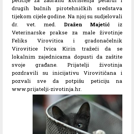
peticije za zabranu korištenja petardi i
drugih bučnih pirotehničkih sredstava
tijekom cijele godine. Na njoj su sudjelovali
dr. vet. med.
Dražen Majetić
iz
Veterinarske prakse za male životinje
Feliks Virovitica i gradonačelnik
Virovitice Ivica Kirin tražeći da se
lokalnim zajednicama dopusti da zaštite
svoje građane. Prijatelji životinja
pozdravili su inicijativu Virovitičana i
pozvali sve da potpišu peticiju na
www.prijatelji-zivotinja.hr.