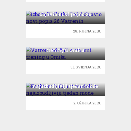
Izbornik Zlatko Dalić
objavio novi popis 26
Vatrenih
28. RUJNA 2018.
Vatreni održali otvoreni
trening u Omišu
31. SVIBNJA 2019.
Fashion: Izabrani modeli za
najuzbudljiviji tjedan mode
2. OŽUJKA 2019.