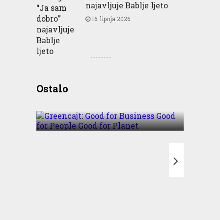
najavljuje Bablje ljeto
16. lipnja 2026.
Greencajt: Good for
Ostalo
Business Good for People
Good for Planet
T