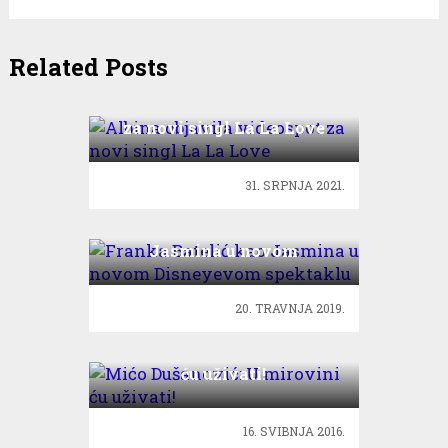
Related Posts
Albina objavila videospot
za novi singl La La Love
31. SRPNJA 2021.
Franka Batelić kao
Jasmina u novom
Disneyevom spektaklu
20. TRAVNJA 2019.
Mićo Dušanović: U mirovini
ću uživati!
16. SVIBNJA 2016.