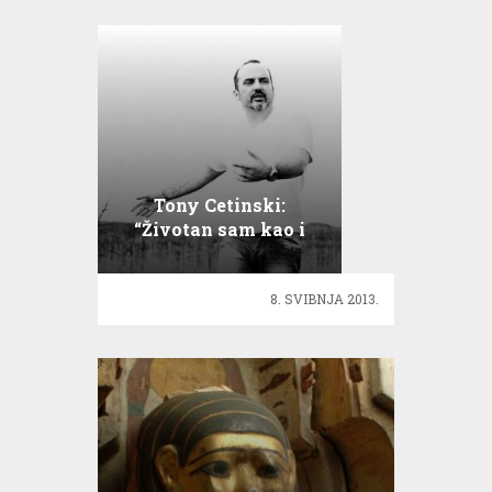
Tony Cetinski:
“Životan sam kao i
ljudi koji me slušaju!”
8. SVIBNJA 2013.