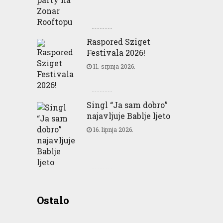
Raspored Sziget
Festivala 2026!
11. srpnja 2026.
Singl “Ja sam dobro”
najavljuje Bablje ljeto
16. lipnja 2026.
Greencajt: Good for
Ostalo
Business Good for People
Good for Planet