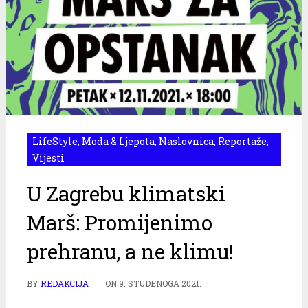
LifeStyle
,
Moda & Ljepota
,
Naslovnica
,
Reportaže
,
Vijesti
U Zagrebu klimatski
Marš: Promijenimo
prehranu, a ne klimu!
BY
REDAKCIJA
ON
9. STUDENOGA 2021.