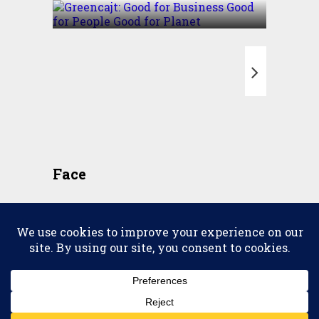
T
Face