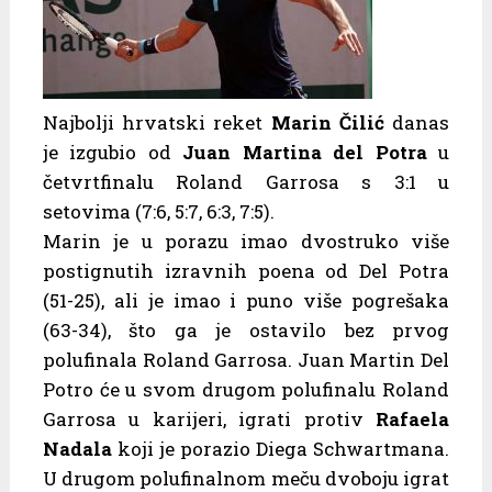
Najbolji hrvatski reket
Marin Čilić
danas
je izgubio od
Juan Martina del Potra
u
četvrtfinalu Roland Garrosa s 3:1 u
setovima (7:6, 5:7, 6:3, 7:5).
Marin je u porazu imao dvostruko više
postignutih izravnih poena od Del Potra
(51-25), ali je imao i puno više pogrešaka
(63-34), što ga je ostavilo bez prvog
polufinala Roland Garrosa. Juan Martin Del
Potro će u svom drugom polufinalu Roland
Garrosa u karijeri, igrati protiv
Rafaela
Nadala
koji je porazio Diega Schwartmana.
U drugom polufinalnom meču dvoboju igrat