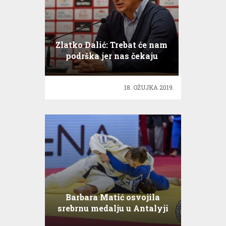
Zlatko Dalić: Trebat će nam
podrška jer nas čekaju
dvije teške utakmice
18. OŽUJKA 2019.
Barbara Matić osvojila
srebrnu medalju u Antalyji