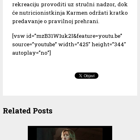
rekreaciju provoditi uz stručni nadzor, dok
će nutricionistkinja Karmen održati kratko
predavanje o pravilnoj prehrani.
[vsw id=”mzB31W1uk2I&feature=youtu.be”
source=”youtube” width=”425″ height=”344″
autoplay=”no”]
Related Posts