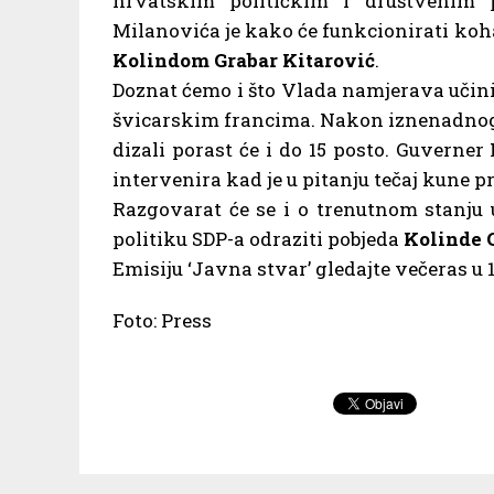
hrvatskim političkim i društvenim 
Milanovića je kako će funkcionirati ko
Kolindom Grabar Kitarović
.
Doznat ćemo i što Vlada namjerava učini
švicarskim francima. Nakon iznenadnog r
dizali porast će i do 15 posto. Guverne
intervenira kad je u pitanju tečaj kune p
Razgovarat će se i o trenutnom stanju 
politiku SDP-a odraziti pobjeda
Kolinde 
Emisiju ‘Javna stvar’ gledajte večeras u
Foto: Press