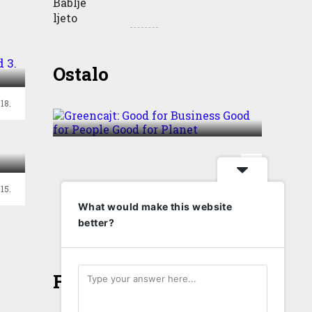
od
ma
Greencajt: Good for
Ostalo
Business Good for People
Good for Planet
18.
15.
T
What would make this website
better?
Face