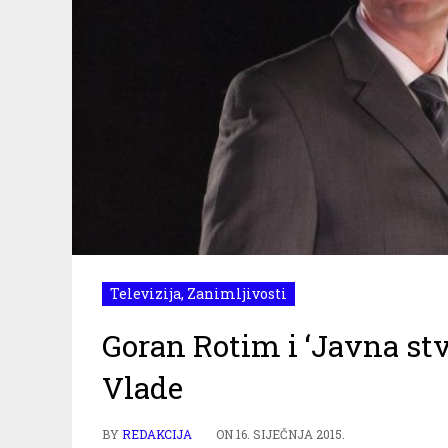
Televizija
,
Zanimljivosti
Goran Rotim i ‘Javna stv
Vlade
BY
REDAKCIJA
ON
16. SIJEČNJA 2015.