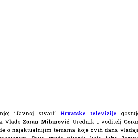
njoj ‘Javnoj stvari’
Hrvatske televizije
gostuj
ik Vlade
Zoran Milanović
. Urednik i voditelj
Gora
de o najaktualnijim temama koje ovih dana vladaj