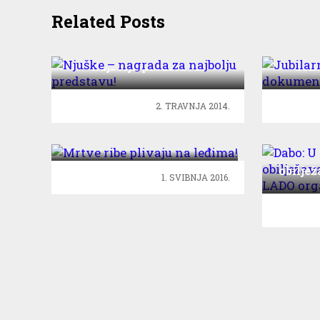
Related Posts
Njuške – nagrada za
Jubila
najbolju predstavu!
dok
2. TRAVNJA 2014.
Mrtve ribe plivaju na
leđima!
Dab
obilje
1. SVIBNJA 2016.
LAD