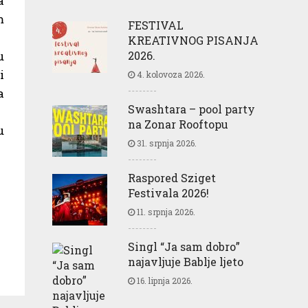
a
m
FESTIVAL
KREATIVNOG PISANJA
2026.
u
i
4. kolovoza 2026.
a
Swashtara – pool party
na Zonar Rooftopu
u
31. srpnja 2026.
Raspored Sziget
Festivala 2026!
11. srpnja 2026.
Singl “Ja sam dobro”
najavljuje Bablje ljeto
16. lipnja 2026.