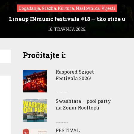
Događanja, Glazba, Kultura, Naslovnica, Vijesti
Lineup INmusic festivala #18 — tko stiže u
Zagreb?
16. TRAVNJA 2026.
Pročitajte i:
Raspored Sziget
Festivala 2026!
Swashtara – pool party
na Zonar Rooftopu
FESTIVAL