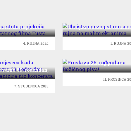
rna stota projekcija
Ubojstvo prvog stupnja 
umentarnog filma
3. rujna na malim ekrani
Tusta
4. RUJNA 2020.
1. RUJNA 20
Proslava 26. rođendana
Božićnog piva!
o: U mjesecu kada
žavamo 69. rođendan,
O organizira niz
11. PROSINCA 20
koncerata
7. STUDENOGA 2018.