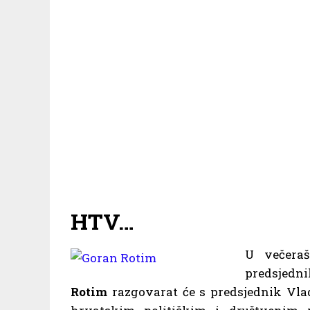
HTV…
U večeraš
predsjedn
Rotim
razgovarat će s predsjednik Vla