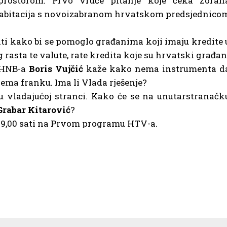
prostorom. Prvo vruće pitanje koje čeka Zoran
habitacija s novoizabranom hrvatskom predsjednico
ti kako bi se pomoglo građanima koji imaju kredite 
asta te valute, rate kredita koje su hrvatski građan
r HNB-a
Boris Vujčić
kaže kako nema instrumenta d
rema franku. Ima li Vlada rješenje?
u vladajućoj stranci. Kako će se na unutarstranačk
Grabar Kitarović
?
 19,00 sati na Prvom programu HTV-a.