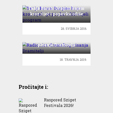
Tanja Baran: Dragim kajem
kroz riječ i popevku odiše
cijeli program
26. SVIBNJA 2016.
Radionica dramskog
pisanja Dramitelji
18. TRAVNJA 2019.
Pročitajte i:
Raspored Sziget
Festivala 2026!