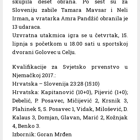
skupila deset obrana. Po šest su za
Sloveniju zabile Tamara Mavsar i Neli
Irman, a vratarka Amra Pandžić obranila je
13 udaraca.
Uzvratna utakmica igra se u četvrtak, 15.
lipnja s početkom u 18.00 sati u sportskoj
dvorani Golovec u Celju.
Kvalifikacije za Svjetsko prvenstvo u
Njemačkoj 2017.:
Hrvatska – Slovenija 23:28 (15:10)
Hrvatska: Kapitanović (10+0), Pijević (1+0);
Debelić, P. Posavec, Mičijević 2, Krsnik 3,
Plahinek 5, S. Posavec 1, Vidak, Milošević, D.
Kalaus 3, Domjan, Glavan, Marić 2, Kožnjak
4, Benko 3.
Izbornik: Goran Mrđen