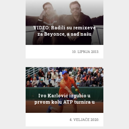
VIDEO: Radili su remixeve
za Beyonce, a sad našu
‘Dalmatian Lounge’!
10. LIPNJA 2013.
Ivo Karlović izgubio u
prvom kolu ATP turnira u
Puneu
4. VELJAČE 2020.