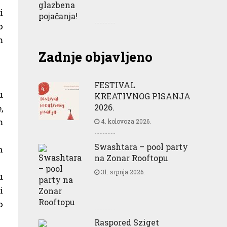
i
o
m
Zadnje objavljeno
FESTIVAL
u
KREATIVNOG PISANJA
2026.
,
m
4. kolovoza 2026.
Swashtara – pool party
h
na Zonar Rooftopu
31. srpnja 2026.
u
i
o
Raspored Sziget