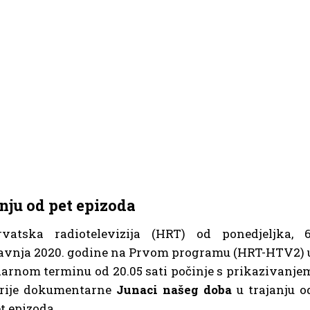
anju od pet epizoda
rvatska radiotelevizija (HRT) od ponedjeljka, 6
avnja 2020. godine na Prvom programu (HRT-HTV2) 
arnom terminu od 20.05 sati počinje s prikazivanje
erije dokumentarne
Junaci našeg doba
u trajanju o
t epizoda.