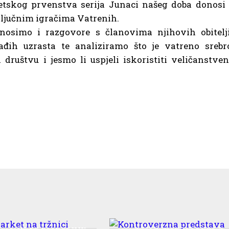
tskog prvenstva serija Junaci našeg doba donosi 
ključnim igračima Vatrenih.
nosimo i razgovore s članovima njihovih obitelji
lađih uzrasta te analiziramo što je vatreno srebr
društvu i jesmo li uspjeli iskoristiti veličanstven
 Market na tržnici
Kontroverzna predstav
 – Nije za propustiti!
Beton mahala stiže u