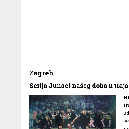
Zagreb…
Serija Junaci našeg doba u traj
H
tr
ud
s
pe