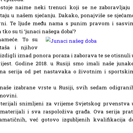
stoje naime neki trenuci koji se ne zaboravljaju 
taju u našem sjećanju. Dakako, ponajviše se sjećam
porni. Te ljude među nama s punim pravom i sasvi
ko su ti ‘junaci našega doba’?
nameće. To su
taša i njihov
 izdigli iznad ponora poraza i zaborava te se otisnuli 
ijest. Godine 2018. u Rusiji smo imali naše junake
na serija od pet nastavaka o životnim i sportski
naše izabrane vrste u Rusiji, svih sedam odigrani
movini.
aterijali snimljeni za vrijeme Svjetskog prvenstva 
i materijali i sva raspoloživa građa. Ova serija prat
matičnih, već gotovo izgubljenih kvalifikacija d