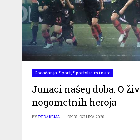
Događanja
,
Sport
,
Sportske minute
Junaci našeg doba: O ži
nogometnih heroja
BY
REDAKCIJA
ON
31. OŽUJKA 2020.