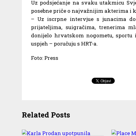
Uz podsjećanje na svaku utakmicu Svje
posebne priče o najvažnijim akterima i 
– Uz iscrpne intervjue s junacima do
prijateljima, suigračima, trenerima m
donijelo hrvatskom nogometu, sportu i 
uspjeh – poručuju s HRT-a.
Foto: Press
Related Posts
Karla Prodan upotpunila
Place
srebrni Grand Slam
Kvatrić