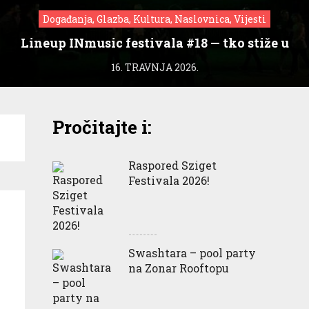
Događanja, Glazba, Kultura, Naslovnica, Vijesti
Lineup INmusic festivala #18 — tko stiže u
Zagreb?
16. TRAVNJA 2026.
Pročitajte i:
Raspored Sziget
Festivala 2026!
Swashtara – pool party
na Zonar Rooftopu