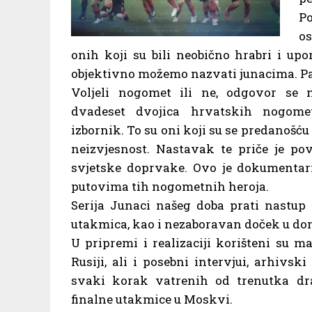
Po
os
onih koji su bili neobično hrabri i u
objektivno možemo nazvati junacima. Pa t
Voljeli nogomet ili ne, odgovor se 
dvadeset dvojica hrvatskih nogome
izbornik. To su oni koji su se predanošću
neizvjesnost. Nastavak te priče je pov
svjetske doprvake. Ovo je dokumentar
putovima tih nogometnih heroja.
Serija Junaci našeg doba prati nastup 
utakmica, kao i nezaboravan doček u do
U pripremi i realizaciji korišteni su m
Rusiji, ali i posebni intervjui, arhivsk
svaki korak vatrenih od trenutka dra
finalne utakmice u Moskvi.