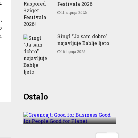
i
Festivala 2026!
11. srpnja 2026.
,
o
i
Singl “Ja sam dobro”
najavljuje Bablje ljeto
16. lipnja 2026.
Greencajt: Good for
Ostalo
Business Good for People
Good for Planet
a