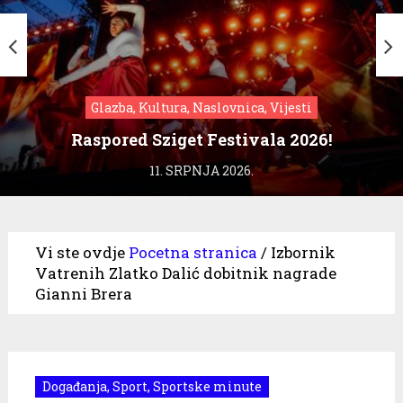
Glazba, Kultura, Naslovnica, Vijesti
Raspored Sziget Festivala 2026!
11. SRPNJA 2026.
Vi ste ovdje
Pocetna stranica
/
Izbornik
Vatrenih Zlatko Dalić dobitnik nagrade
Gianni Brera
Događanja
,
Sport
,
Sportske minute