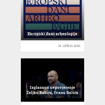
Europski dani arheologije
18. LIPNJA 2020.
Izglasano nepovjerenje
Željku Babiću, Ivanu Baliću
i cijelom stožeru