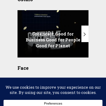
Greencajt: Good for
Business Good for People
T
Good for Planet
Face