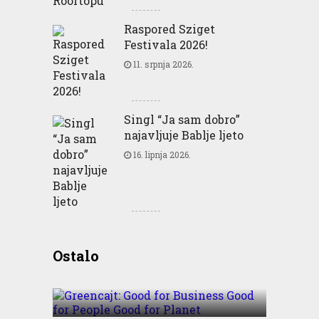
Raspored Sziget
Festivala 2026!
11. srpnja 2026.
Singl “Ja sam dobro”
najavljuje Bablje ljeto
16. lipnja 2026.
Greencajt: Good for
Ostalo
Business Good for People
Good for Planet