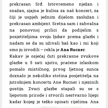
prekrasan Srđ. Istovremeno nježan i
snažan, sjajna je kulisa za naš koncert, za
čiji je uspjeh jednim dijelom zaslužan i
prekrasan ambijent. Sretna sam i zahvalna
na ponovnoj prilici da podijelim s
posjetiteljima svoju ljubav prema glazbi i
nadam se da su uživali baš kao i mi koji
smo ju izvodili – rekla je
Ana Rucner
.
Kakav je osjećaj čuti prekrasne zvukove
glazbe u 5 sati ujutro, praćene izlaskom
pomalo mističnog, prvog ljetnog sunca
doznalo je nekoliko stotina posjetitelja na
jutrošnjem koncertu Ane Rucner i njezinih
gostiju. Zvuci glazbe stapali su se s
ljepotom prirode i stvorili nestvarno lijepi
kadar kojeg je teško opisati riječima. Ana