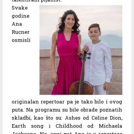
Svake
godine
Ana
Rucner
osmisli
originalan repertoar pa je tako bilo i ovog
puta. Na programu su bile obrade poznatih
skladbi, kao što su: Ashes od Celine Dion,
Earth song i Childhood od Michaela
Jacksona. No, ovaj put Ana je u repertoar