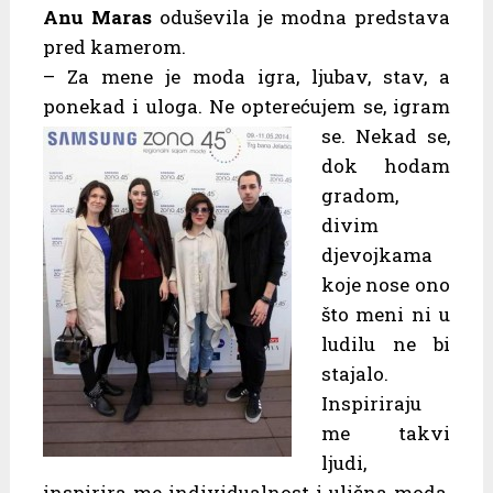
Anu Maras
oduševila je modna predstava
pred kamerom.
– Za mene je moda igra, ljubav, stav, a
ponekad i uloga. Ne opterećujem se,
igram
se. Nekad se,
dok hodam
gradom,
divim
djevojkama
koje nose ono
što meni ni u
ludilu ne bi
stajalo.
Inspiriraju
me takvi
ljudi,
inspirira me individualnost i ulična moda,