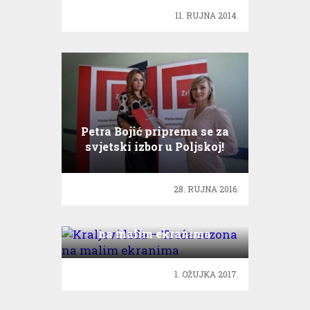
11. RUJNA 2014.
Petra Bojić priprema se za
svjetski izbor u Poljskoj!
28. RUJNA 2016.
Kraljevi leda – Treća sezona
na malim ekranima
1. OŽUJKA 2017.
Zmijski otrov – otrov za
spas!