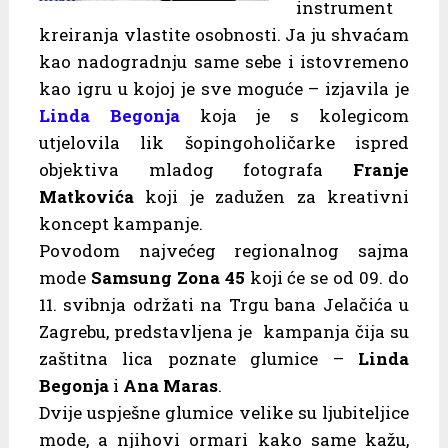
instrument
kreiranja vlastite osobnosti. Ja ju shvaćam
kao nadogradnju same sebe i istovremeno
kao igru u kojoj je sve moguće – izjavila je
Linda Begonja
koja je s kolegicom
utjelovila lik šopingoholičarke ispred
objektiva mladog fotografa
Franje
Matkovića
koji je zadužen za kreativni
koncept kampanje.
Povodom najvećeg regionalnog sajma
mode
Samsung Zona 45
koji će se od 09. do
11. svibnja održati na Trgu bana Jelačića u
Zagrebu, predstavljena je kampanja čija su
zaštitna lica poznate glumice –
Linda
Begonja
i
Ana Maras
.
Dvije uspješne glumice velike su ljubiteljice
mode, a njihovi ormari kako same kažu,