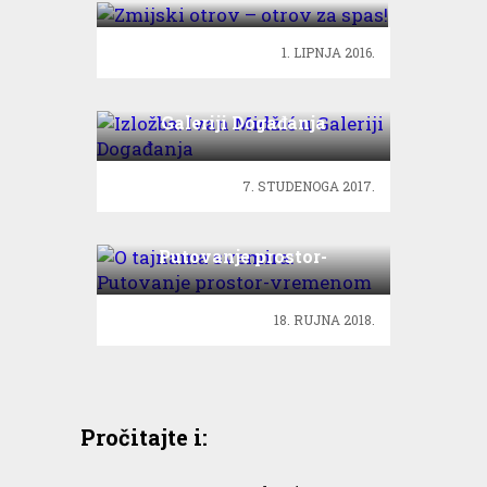
1. LIPNJA 2016.
Izložba: Ivan Midžić u
Galeriji Događanja
7. STUDENOGA 2017.
O tajnama svemira:
Putovanje prostor-
vremenom
18. RUJNA 2018.
Pročitajte i: