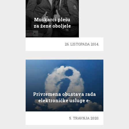
Muškarci plešu
za žene oboljele
od raka!
26. LISTOPADA 2014.
Privremena obustava rada
elektroničke usluge e-
Prijava boravišta hrvatskih
državljana
5. TRAVNJA 2020.