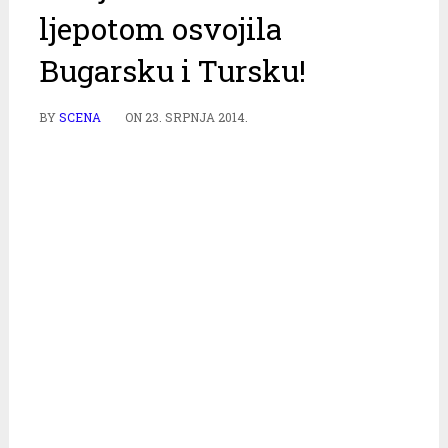
ljepotom osvojila
Bugarsku i Tursku!
BY
SCENA
ON
23. SRPNJA 2014.