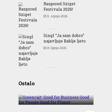
Raspored Sziget
Festivala 2026!
11. srpnja 2026.
Singl “Ja sam dobro”
najavljuje Bablje ljeto
16. lipnja 2026.
Greencajt: Good for
Ostalo
Business Good for People
Good for Planet