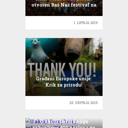
otvoren Baš Naš festival na
Gradecu
1. LIPNJA 2019.
Građani Europske unije:
Krik za prirodu!
25. SRPNJA 2015.
U akciji Daruj knjigu
sakupljeno 500 naslova za