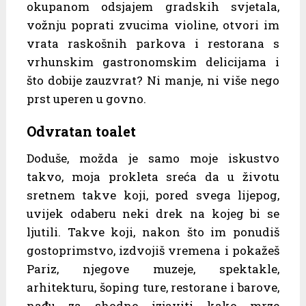
okupanom odsjajem gradskih svjetala,
vožnju poprati zvucima violine, otvori im
vrata raskošnih parkova i restorana s
vrhunskim gastronomskim delicijama i
što dobije zauzvrat? Ni manje, ni više nego
prst uperen u govno.
Odvratan toalet
Doduše, možda je samo moje iskustvo
takvo, moja prokleta sreća da u životu
sretnem takve koji, pored svega lijepog,
uvijek odaberu neki drek na kojeg bi se
ljutili. Takve koji, nakon što im ponudiš
gostoprimstvo, izdvojiš vremena i pokažeš
Pariz, njegove muzeje, spektakle,
arhitekturu, šoping ture, restorane i barove,
nađu za shodno izjaviti kako mrze