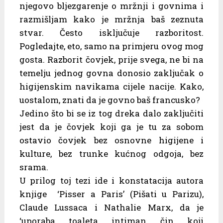
njegovo bljezgarenje o mržnji i govnima i
razmišljam kako je mržnja baš zeznuta
stvar. Često isključuje razboritost.
Pogledajte, eto, samo na primjeru ovog mog
gosta. Razborit čovjek, prije svega, ne bi na
temelju jednog govna donosio zaključak o
higijenskim navikama cijele nacije. Kako,
uostalom, znati da je govno baš francusko?
Jedino što bi se iz tog dreka dalo zaključiti
jest da je čovjek koji ga je tu za sobom
ostavio čovjek bez osnovne higijene i
kulture, bez trunke kućnog odgoja, bez
srama.
U prilog toj tezi ide i konstatacija autora
knjige ‘Pisser a Paris’ (Pišati u Parizu),
Claude Lussaca i Nathalie Marx, da je
‘uporaba toaleta intiman čin koji