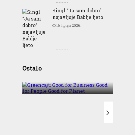
Singl “Ja sam dobro”
najavljuje Bablje ljeto
16. lipnja 2026.
Greencajt: Good for
Ostalo
Business Good for People
Good for Planet
T