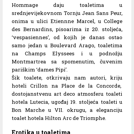
Hommage daju toaletima u
srednjevijekovnom Tornju Jean Sans Peur,
onima u ulici Etiennne Marcel, u College
des Bernardins, pisoarima iz 20. stoljeća,
‘vespasiennes’, od kojih je danas ostao
samo jedan u Boulevard Arago, toaletima
na Champs Elyssees i u podnožju
Montmartrea sa spomenutim, čuvenim
pariškim ‘dames Pipi’.
Šik toalete, otkrivaju nam autori, kriju
hoteli Crillon na Place de la Concorde,
dostojanstvenu art deco atmosferu toaleti
hotela Lutecia, ugođaj 19. stoljeća toaleti u
Bon Marche u VII. okrugu, a eleganciju
toalet hotela Hilton Arc de Triomphe.
Erotika u toaletima