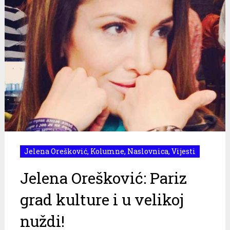
Jelena Orešković
,
Kolumne
,
Naslovnica
,
Vijesti
Jelena Orešković: Pariz
grad kulture i u velikoj
nuždi!