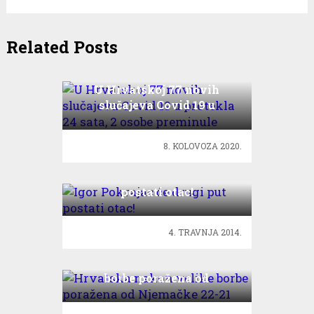
Related Posts
U Hrvatskoj 77 novih
slučajeva Covid 19 u
protekla 24 sata, 2 osobe
preminule
8. KOLOVOZA 2020.
Igor Pokrajac će drugi put
postati otac!
4. TRAVNJA 2014.
Hrvatska nakon velike
borbe poražena od
Njemačke 22-21