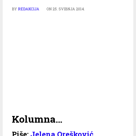
BY
REDAKCIJA
ON
25. SVIBNJA 2014.
Kolumna…
Piše:
Jelena Orešković