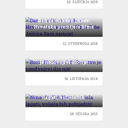
22. SIJEČNJA 2019.
Dan za očinsku ljubav:
Hrvatska premijera filma
Bobe Jelčića Sam samcat
12. STUDENOGA 2018.
Boris Novković: Slikarstvo
je neodvojivi dio nje!
18. LISTOPADA 2014.
Nina Kraljić: Nema smisla
lagati, voljela bih
pobijediti!
28. OŽUJKA 2015.