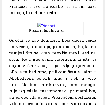
Francuze i sve francusko jer su im, pazi
razloga, toaleti neuredni.
Pisoari boulevard
Osjećaš se kao domaćica koja ugosti ljude
na večeri, a onda joj jedan od njih glasno
zamjeri što se kruh previše mrvi. Jedina
stvar koju nije sama napravila, uništi joj
dojam večere koju je s ljubavlju pripremala.
Bilo je to kad smo, prilikom šetnje Saint –
Michelleom, osjetili glad i sjeli u vrlo
turističku brasserie kakvih je tamo mnogo.
Nije izgledala gastronomski primamljivo,
ali je, eto, bila usput. Prožvačem posluženu,
vrlo prosječnu fois gras, popravim dojam s