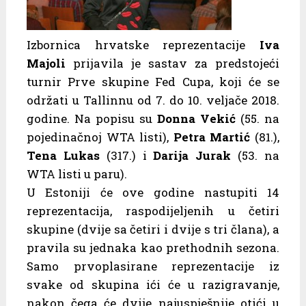
Izbornica hrvatske reprezentacije
Iva
Majoli
prijavila je sastav za predstojeći
turnir Prve skupine Fed Cupa, koji će se
održati u Tallinnu od 7. do 10. veljače 2018.
godine. Na popisu su
Donna Vekić
(55. na
pojedinačnoj WTA listi),
Petra Martić
(81.),
Tena Lukas
(317.) i
Darija Jurak
(53. na
WTA listi u paru).
U Estoniji će ove godine nastupiti 14
reprezentacija, raspodijeljenih u četiri
skupine (dvije sa četiri i dvije s tri člana), a
pravila su jednaka kao prethodnih sezona.
Samo prvoplasirane reprezentacije iz
svake od skupina ići će u razigravanje,
nakon čega će dvije najuspješnije otići u