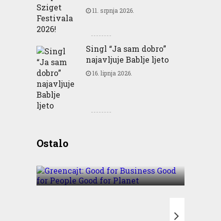
11. srpnja 2026.
Singl “Ja sam dobro”
najavljuje Bablje ljeto
16. lipnja 2026.
Greencajt: Good for
Ostalo
Business Good for People
Good for Planet