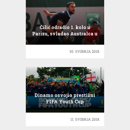
Čilić odradio 1. kolo u
Parizu, svladao Australca u
tri seta
30. SVIBNJA 2018.
Dinamo osvojio prestižni
FIFA Youth Cup
11. SVIBNJA 2018.