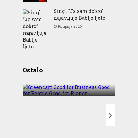
Singl “Ja sam dobro”
najavljuje Bablje ljeto
16. lipnja 2026.
Greencajt: Good for
Ostalo
Business Good for People
Good for Planet
T