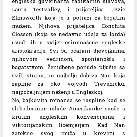
engleska guvernanta radikalnih stavova,
Laura Testvalley, i prijateljica Lizzie
Elmsworth koja je u potrazi za bogatim
mužem. Njihova prijateljica Conchita
Closson (koja se nedavno udala za lorda)
uvodi ih u svijet osiromašene engleske
aristokracije. Svi su očarani djevojkama,
njihovom vedrinom, spontanošću i
bogatstvom. Ženidbene ponude pljušte sa
svih strana, no najbolju dobiva Nan koja
zapinje za oko vojvodi Trevenicku,
najpoželjnijem neženji u Engleskoj.
No, bajkovita romansa se raspline kad se
slobodoumne mlade Amerikanke suoče s
krutim engleskim konvencijama i
viktorijanskim licemjerjem. Kad Nan
zatekne svog muža u krevetu s