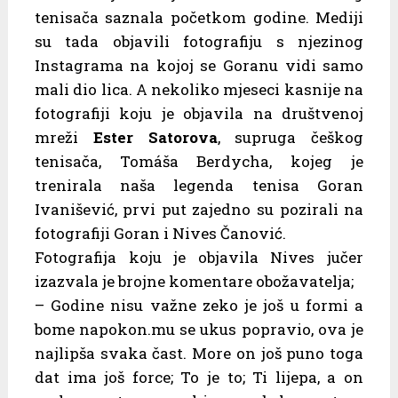
tenisača saznala početkom godine. Mediji
su tada objavili fotografiju s njezinog
Instagrama na kojoj se Goranu vidi samo
mali dio lica. A nekoliko mjeseci kasnije na
fotografiji koju je objavila na društvenoj
mreži
Ester Satorova
, supruga češkog
tenisača, Tomáša Berdycha, kojeg je
trenirala naša legenda tenisa Goran
Ivanišević, prvi put zajedno su pozirali na
fotografiji Goran i Nives Čanović.
Fotografija koju je objavila Nives jučer
izazvala je brojne komentare obožavatelja;
– Godine nisu važne zeko je još u formi a
bome napokon.mu se ukus popravio, ova je
najlipša svaka čast. More on još puno toga
dat ima još force; To je to; Ti lijepa, a on