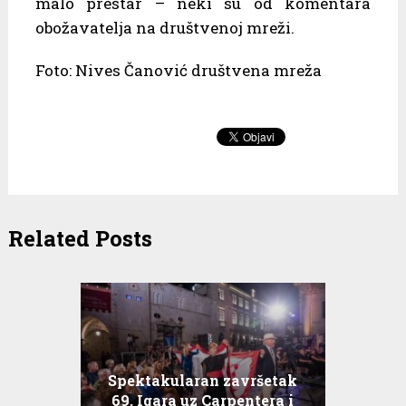
malo prestar – neki su od komentara
obožavatelja na društvenoj mreži.
Foto: Nives Čanović društvena mreža
Related Posts
Spektakularan završetak
69. Igara uz Carpentera i