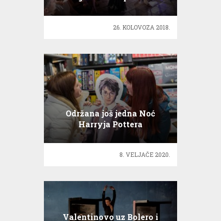
Simfonijski orkestar
26. KOLOVOZA 2018.
Održana još jedna Noć
Harryja Pottera
8. VELJAČE 2020.
Valentinovo uz Bolero i