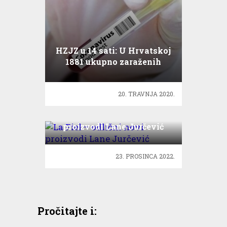
HZJZ u 14 sati: U Hrvatskoj
1881 ukupno zaraženih
Covid-19
20. TRAVNJA 2020.
La Piel – odlični novi
proizvodi Lane Jurčević
23. PROSINCA 2022.
Pročitajte i: