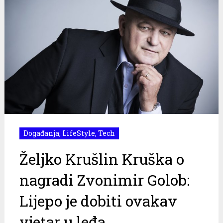
Događanja
,
LifeStyle
,
Tech
Željko Krušlin Kruška o
nagradi Zvonimir Golob:
Lijepo je dobiti ovakav
vjetar u leđa