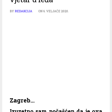
BY
REDAKCIJA
ON
6. VELJAČE 2020.
Zagreb…
Izuzetno sam počašćen da je ova