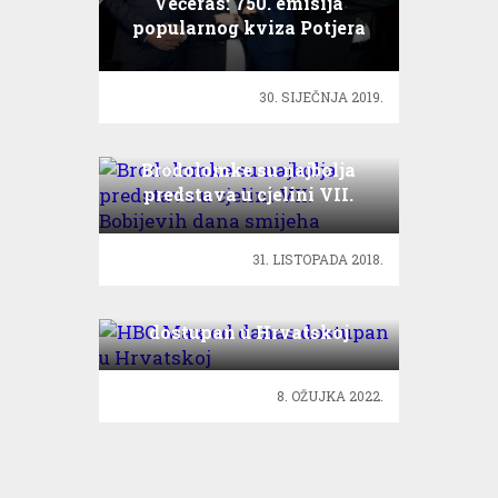
Večeras: 750. emisija
popularnog kviza Potjera
30. SIJEČNJA 2019.
Brodolomke su najbolja
predstava u cjelini VII.
Bobijevih dana smijeha
31. LISTOPADA 2018.
HBO Max od danas
dostupan u Hrvatskoj
8. OŽUJKA 2022.