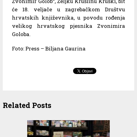
Zvonimir Golob“, Željku Krušlinu Kruški, bit
će 18. veljače u zagrebačkom Društvu
hrvatskih književnika, u povodu rođenja
velikog hrvatskog pjesnika Zvonimira
Goloba.
Foto: Press – Biljana Gaurina
Related Posts