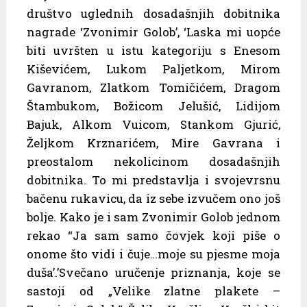
društvo uglednih dosadašnjih dobitnika
nagrade ‘Zvonimir Golob’, ‘Laska mi uopće
biti uvršten u istu kategoriju s Enesom
Kiševićem, Lukom Paljetkom, Mirom
Gavranom, Zlatkom Tomičićem, Dragom
Štambukom, Božicom Jelušić, Lidijom
Bajuk, Alkom Vuicom, Stankom Gjurić,
Željkom Krznarićem, Mire Gavrana i
preostalom nekolicinom dosadašnjih
dobitnika. To mi predstavlja i svojevrsnu
bačenu rukavicu, da iz sebe izvučem ono još
bolje. Kako je i sam Zvonimir Golob jednom
rekao “Ja sam samo čovjek koji piše o
onome što vidi i čuje…moje su pjesme moja
duša’.’Svečano uručenje priznanja, koje se
sastoji od „Velike zlatne plakete –