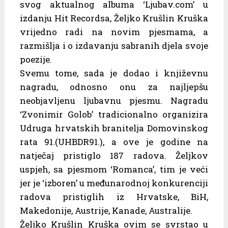
svog aktualnog albuma ‘Ljubav.com’ u
izdanju Hit Recordsa, Željko Krušlin Kruška
vrijedno radi na novim pjesmama, a
razmišlja i o izdavanju sabranih djela svoje
poezije.
Svemu tome, sada je dodao i književnu
nagradu, odnosno onu za najljepšu
neobjavljenu ljubavnu pjesmu. Nagradu
‘Zvonimir Golob’ tradicionalno organizira
Udruga hrvatskih branitelja Domovinskog
rata 91.(UHBDR91.), a ove je godine na
natječaj pristiglo 187 radova. Željkov
uspjeh, sa pjesmom ‘Romanca’, tim je veći
jer je ‘izboren’ u međunarodnoj konkurenciji
radova pristiglih iz Hrvatske, BiH,
Makedonije, Austrije, Kanade, Australije.
Željko Krušlin Kruška ovim se svrstao u