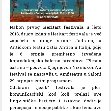
Nakon prvog
Heritart festivala
u ljeto
2018, drugo izdanje Heritart festivala je već
započelo s druge strane Jadrana, u
Antičkom teatru Ostia Antica u Italiji, gdje
je 6. srpnja premijerno izvedena
koprodukcijska baletna predstava “Plesna
baština – posveta Djagiljevu i Nižinskom”, a
festival se nastavlja u Amfiteatru u Saloni
29. srpnja s istim programom.
Odabrani „jezik” festivala je ples,
komunikacijski kod koji prelazi sve
lingvističke barijere i izravno dodiruje
percepciju i emocije publike, a kao tema ove