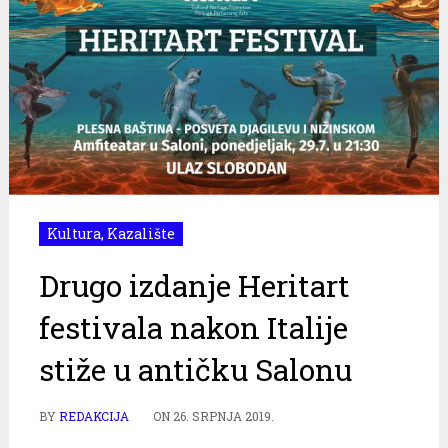
Kultura
,
Kazalište
Drugo izdanje Heritart
festivala nakon Italije
stiže u antičku Salonu
BY
REDAKCIJA
ON
26. SRPNJA 2019.