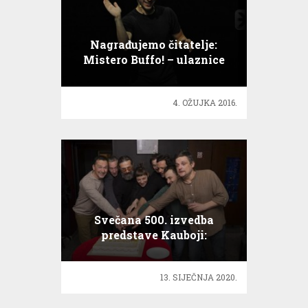
Nagrađujemo čitatelje:
Mistero Buffo! – ulaznice
4. OŽUJKA 2016.
Svečana 500. izvedba
predstave Kauboji:
Čestitamo!
13. SIJEČNJA 2020.