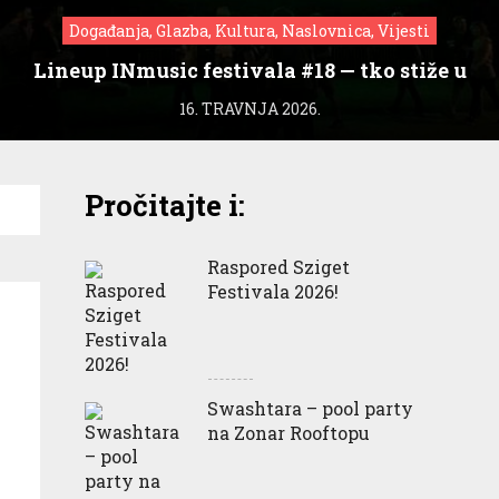
Događanja, Glazba, Kultura, Naslovnica, Vijesti
Lineup INmusic festivala #18 — tko stiže u
Zagreb?
16. TRAVNJA 2026.
Pročitajte i:
Raspored Sziget
Festivala 2026!
Swashtara – pool party
na Zonar Rooftopu