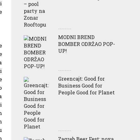
i
e
MODNI BREND
BOMBER ODRŽAO POP-
e
UP!
e
a
i
Greencajt: Good for
e
Business Good for
o
People Good for Planet
a
i
m
m
u
m
Zagreb Beer Fest: nova