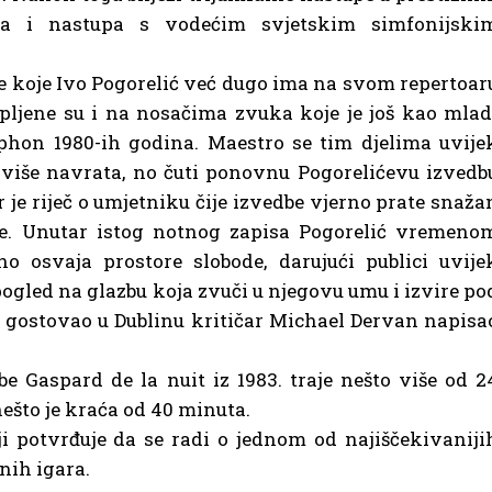
ta i nastupa s vodećim svjetskim simfonijski
e koje Ivo Pogorelić već dugo ima na svom repertoar
tupljene su i na nosačima zvuka koje je još kao mlad
hon 1980-ih godina. Maestro se tim djelima uvije
u više navrata, no čuti ponovnu Pogorelićevu izvedb
er je riječ o umjetniku čije izvedbe vjerno prate snaža
nje. Unutar istog notnog zapisa Pogorelić vremeno
 osvaja prostore slobode, darujući publici uvije
pogled na glazbu koja zvuči u njegovu umu i izvire po
ne gostovao u Dublinu kritičar Michael Dervan napisa
 Gaspard de la nuit iz 1983. traje nešto više od 2
nešto je kraća od 40 minuta.
ji potvrđuje da se radi o jednom od najiščekivaniji
nih igara.