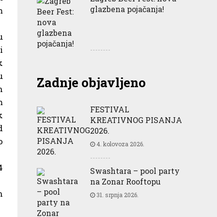
glazbena pojačanja!
m
u
i
k
u
Zadnje objavljeno
n
m
FESTIVAL
k
KREATIVNOG PISANJA
d
2026.
o
4. kolovoza 2026.
4
Swashtara – pool party
na Zonar Rooftopu
h
31. srpnja 2026.