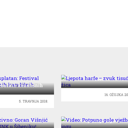
Ljepota harfe – zvuk tisu
žica
besplatan: Festival
ebačkih kazališnih
amatera
16. OŽUJKA 20
5. TRAVNJA 2018.
zivno: Goran Višnjić
Video: Potpuno gole
tio HNK u Šibeniku!
vježbaju jogu