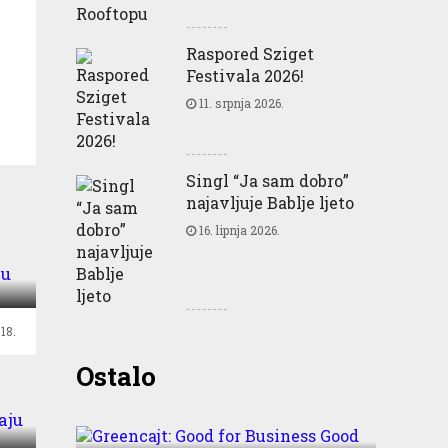
Raspored Sziget
Festivala 2026!
11. srpnja 2026.
Singl “Ja sam dobro”
najavljuje Bablje ljeto
16. lipnja 2026.
ću
18.
Greencajt: Good for
Ostalo
Business Good for People
Good for Planet