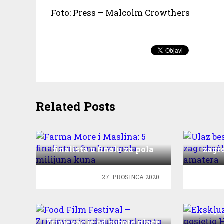
Foto: Press – Malcolm Crowthers
Related Posts
Farma More i Maslina: 5
Ulaz 
finalista u finalu za pola
zagr
milijuna kuna
27. PROSINCA 2020.
Eksklu
posje
Food Film Festival –
Zrinjevac je od subote place