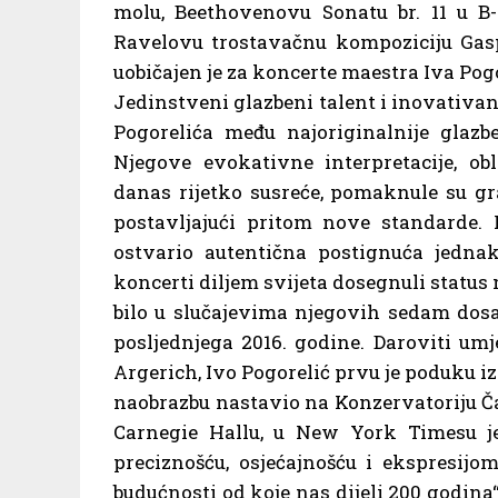
molu, Beethovenovu Sonatu br. 11 u B-
Ravelovu trostavačnu kompoziciju Gaspa
uobičajen je za koncerte maestra Iva Pogo
Jedinstveni glazbeni talent i inovativan
Pogorelića među najoriginalnije glazb
Njegove evokativne interpretacije, 
danas rijetko susreće, pomaknule su gra
postavljajući pritom nove standarde. P
ostvario autentična postignuća jednak
koncerti diljem svijeta dosegnuli status 
bilo u slučajevima njegovih sedam dosa
posljednjega 2016. godine. Daroviti um
Argerich, Ivo Pogorelić prvu je poduku i
naobrazbu nastavio na Konzervatoriju Č
Carnegie Hallu, u New York Timesu j
preciznošću, osjećajnošću i ekspresijo
budućnosti od koje nas dijeli 200 godina