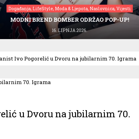
Događanja, LifeStyle, Moda & Ljepota, Naslovnica, Vijesti
MODNI BREND BOMBER ODRŽAO POP-UP!
16. LIPNJA 2026.
janist Ivo Pogorelić u Dvoru na jubilarnim 70. Igrama
relić u Dvoru na jubilarnim 70.