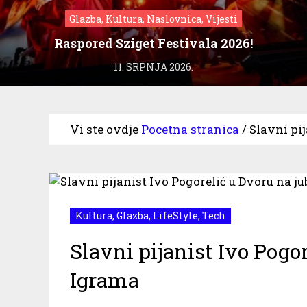
Glazba, Kultura, Naslovnica, Vijesti
Raspored Sziget Festivala 2026!
11. SRPNJA 2026.
Vi ste ovdje
Pocetna stranica
/
Slavni pi
Kultura
,
Glazba
,
LifeStyle
,
Tech
Slavni pijanist Ivo Pogo
Igrama