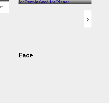
17.
T
Face