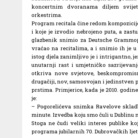
koncertnim dvoranama diljem svije
orkestrima.
Program recitala čine redom kompozicij
i koje je izvodio nebrojeno puta, a zas
glazbenik snimio za Deutsche Grammop
vraćao na recitalima, a i snimio ih je 
istog djela zanimljivo je i intrigantno, j
unutarnji rast i umjetničko sazrijeva
otkriva nove svjetove, beskompromisno
drugačiji, nov, samosvojan i jedinstven 
prstima. Primjerice, kada je 2010. godi
je:
– Pogorelićeva snimka Ravelove skladbe
minute. Izvedba koju smo čuli u Dublinu 
Stoga ne čudi veliki interes publike ko
programa jubilarnih 70. Dubrovačkih ljet