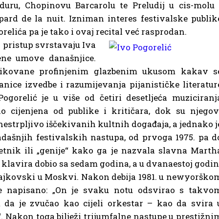
duru, Chopinovu Barcarolu te Preludij u cis-molu 
rd de la nuit. Izniman interes festivalske publik
relića pa je tako i ovaj recital već rasprodan.
 pristup svrstavaju Iva
ene umove današnjice.
oblikovane profinjenim glazbenim ukusom kakav s
nice izvedbe i razumijevanja pijanističke literatur
ogorelić je u više od četiri desetljeća muziciranj
o cijenjena od publike i kritičara, dok su njegov
nestrpljivo iščekivanih kultnih događaja, a jednako j
dašnjih festivalskih nastupa, od prvoga 1975. pa d
jetnik ili „genije“ kako ga je nazvala slavna Marth
z klavira dobio sa sedam godina, a u dvanaestoj godin
ajkovski u Moskvi. Nakon debija 1981. u newyorško
e napisano: „On je svaku notu odsvirao s takvo
m da je zvučao kao cijeli orkestar – kao da svira 
“. Nakon toga bilježi trijumfalne nastupe u prestižni