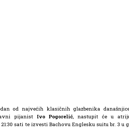
dan od najvećih klasičnih glazbenika današnjice
lavni pijanist
Ivo Pogorelić
, nastupit će u atrij
21:30 sati te izvesti Bachovu Englesku suitu br. 3 u g