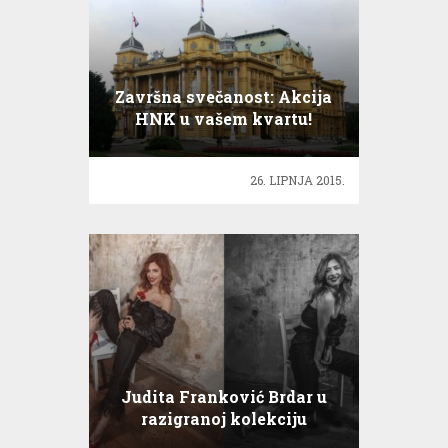
Završna svečanost: Akcija
HNK u vašem kvartu!
26. LIPNJA 2015.
Judita Franković Brdar u
razigranoj kolekciju
modnog branda Svoya