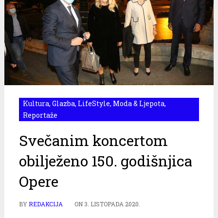
Kultura
,
Glazba
,
LifeStyle
,
Moda & Ljepota
,
Reportaže
Svečanim koncertom
obilježeno 150. godišnjica
Opere
BY
REDAKCIJA
ON
3. LISTOPADA 2020.