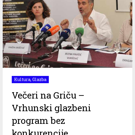
Kultura
,
Glazba
Večeri na Griču –
Vrhunski glazbeni
program bez
konkurencije