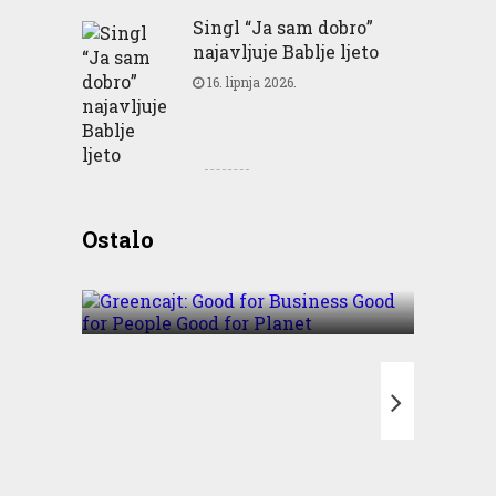
Singl “Ja sam dobro”
najavljuje Bablje ljeto
16. lipnja 2026.
Greencajt: Good for
Ostalo
Business Good for People
Good for Planet
T