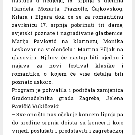
nastupa u nedjelju, 15. srpnja s djelima
Händela, Mozarta, Piazzolle, Čajkovskog,
Kilara i Elgara dok će se za romantičnu
završnicu 17. srpnja pobrinuti tri dame,
svjetski poznate i nagrađivane glazbenice:
Marija Pavlović na klarinetu, Monika
Leskovar na violončelu i Martina Filjak na
glasoviru. Njihov će nastup biti ujedno i
najava za novi festival klasike i
romantike, o kojem će više detalja biti
poznato uskoro.
Program je pohvalila i podržala zamjenica
Gradonačelnika grada Zagreba, Jelena
Pavičić Vukičević:
– Sve ono što nas očekuje koncem lipnja pa
do sredine srpnja doista su koncerti koje
vrijedi poslušati i predstaviti i zagrebačkoj