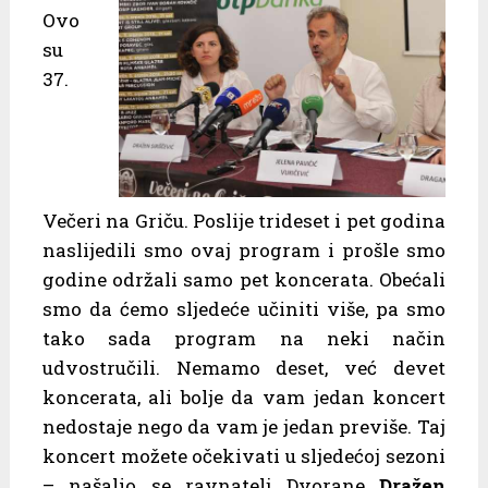
Ovo
su
37.
Večeri na Griču. Poslije trideset i pet godina
naslijedili smo ovaj program i prošle smo
godine održali samo pet koncerata. Obećali
smo da ćemo sljedeće učiniti više, pa smo
tako sada program na neki način
udvostručili. Nemamo deset, već devet
koncerata, ali bolje da vam jedan koncert
nedostaje nego da vam je jedan previše. Taj
koncert možete očekivati u sljedećoj sezoni
– našalio se ravnatelj Dvorane
Dražen