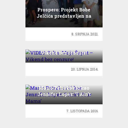
Prospero: Projekt Bobe
Jelčića predstavljen na
Festivalu u Avignonu
8. SRPNJA 2021.
VIDEO: Seksi Maja Šuput –
Vikend bez cenzure!
20. LIPNJA 2014.
Mario Petreković kao
Jennifer Lopez: ‘I Ain’t
Your Mama’
7. LISTOPADA 2016.