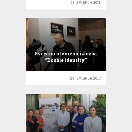
13. SVIBNJA 2018.
Svečano otvorena izložba
“Double identity”
akademskog umjetnika
Saše Šekoranje
24. SVIBNJA 2013.