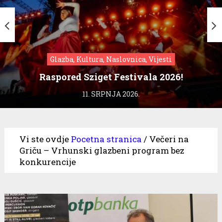
Glazba, Kultura, Naslovnica, Vijesti
Raspored Sziget Festivala 2026!
11. SRPNJA 2026.
Vi ste ovdje
Pocetna stranica
/
Večeri na
Griču – Vrhunski glazbeni program bez
konkurencije