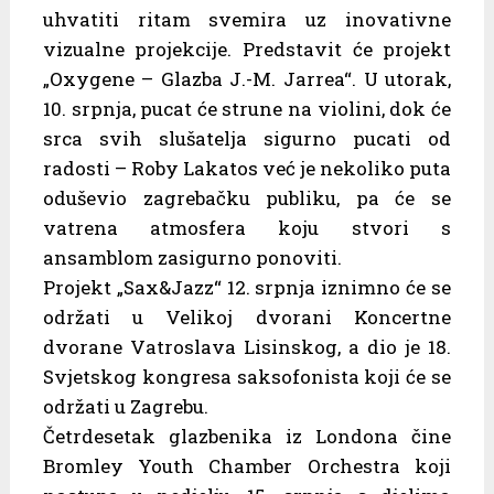
uhvatiti ritam svemira uz inovativne
vizualne projekcije. Predstavit će projekt
„Oxygene – Glazba J.-M. Jarrea“. U utorak,
10. srpnja, pucat će strune na violini, dok će
srca svih slušatelja sigurno pucati od
radosti – Roby Lakatos već je nekoliko puta
oduševio zagrebačku publiku, pa će se
vatrena atmosfera koju stvori s
ansamblom zasigurno ponoviti.
Projekt „Sax&Jazz“ 12. srpnja iznimno će se
održati u Velikoj dvorani Koncertne
dvorane Vatroslava Lisinskog, a dio je 18.
Svjetskog kongresa saksofonista koji će se
održati u Zagrebu.
Četrdesetak glazbenika iz Londona čine
Bromley Youth Chamber Orchestra koji