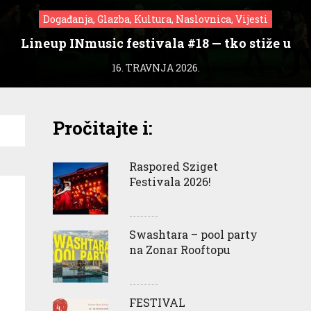
Događanja, Glazba, Kultura, Naslovnica, Vijesti
Lineup INmusic festivala #18 — tko stiže u
Zagreb?
16. TRAVNJA 2026.
Pročitajte i:
Raspored Sziget
Festivala 2026!
Swashtara – pool party
na Zonar Rooftopu
FESTIVAL