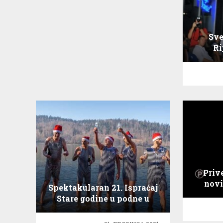
Sve
Ri
Priv
novi
Spektakularan 21. Ispraćaj
Stare godine u podne u
Fužinama