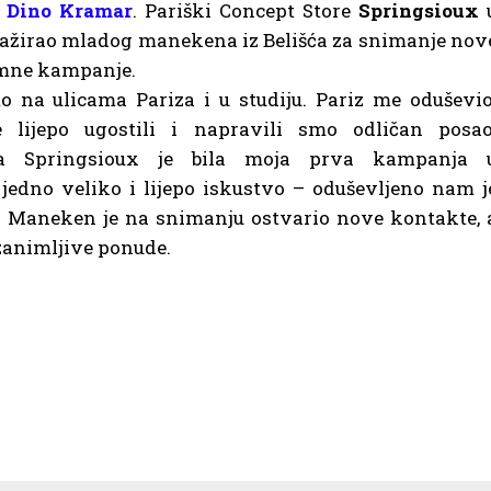
e
Dino Kramar
. Pariški Concept Store
Springsioux
gažirao mladog manekena iz Belišća za snimanje nov
mne kampanje.
 na ulicama Pariza i u studiju. Pariz me oduševio
lijepo ugostili i napravili smo odličan posao
a Springsioux je bila moja prva kampanja 
jedno veliko i lijepo iskustvo – oduševljeno nam j
. Maneken je na snimanju ostvario nove kontakte, 
 zanimljive ponude.