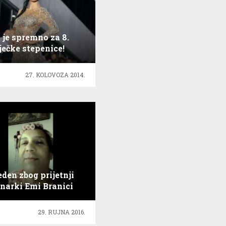
 je spremno za 8.
ječke stepenice!
27. KOLOVOZA 2014.
eden zbog prijetnji
narki Emi Branici
29. RUJNA 2016.