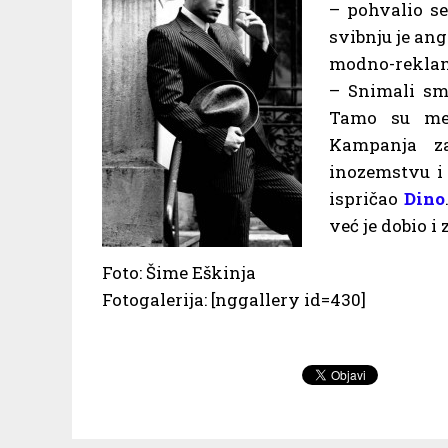
– pohvalio s
svibnju je an
modno-rekla
– Snimali smo
Tamo su me 
Kampanja z
inozemstvu i 
ispričao
Dino
već je dobio i
Foto: Šime Eškinja
Fotogalerija: [nggallery id=430]