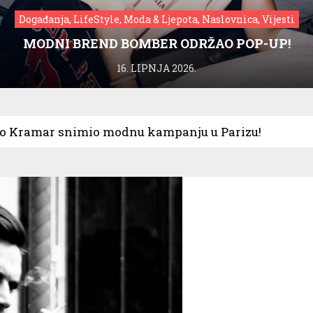
Događanja, LifeStyle, Moda & Ljepota, Naslovnica, Vijesti
MODNI BREND BOMBER ODRŽAO POP-UP!
16. LIPNJA 2026.
no Kramar snimio modnu kampanju u Parizu!