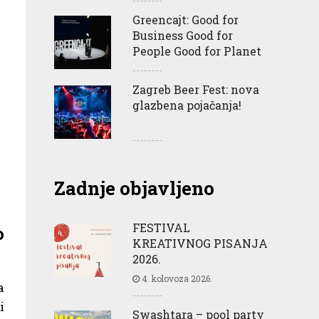
Greencajt: Good for
Business Good for
People Good for Planet
Zagreb Beer Fest: nova
glazbena pojačanja!
Zadnje objavljeno
FESTIVAL
o
KREATIVNOG PISANJA
2026.
4. kolovoza 2026.
a
i
Swashtara – pool party