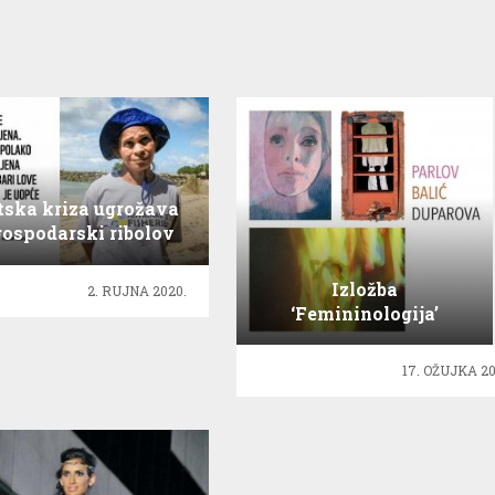
ska kriza ugrožava
gospodarski ribolov
Izložba
2. RUJNA 2020.
‘Femininologija’
autorica Parlov, Balić i
Duparova!
17. OŽUJKA 20