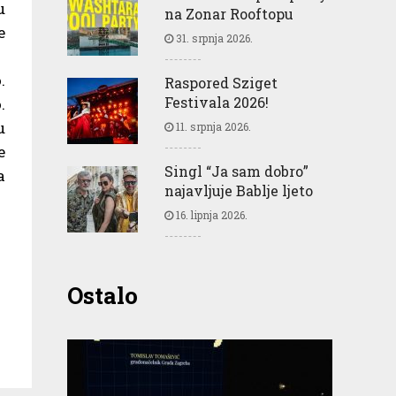
u
na Zonar Rooftopu
e
31. srpnja 2026.
.
Raspored Sziget
Festivala 2026!
.
u
11. srpnja 2026.
e
Singl “Ja sam dobro”
a
najavljuje Bablje ljeto
16. lipnja 2026.
Ostalo