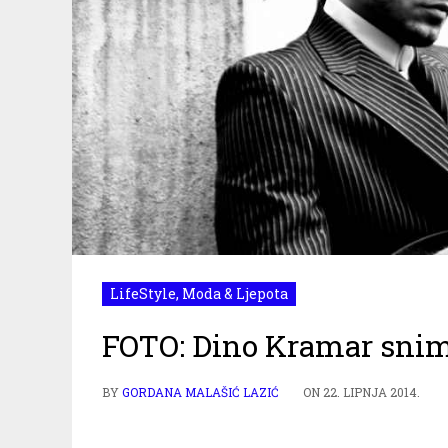
LifeStyle
,
Moda & Ljepota
FOTO: Dino Kramar snim
BY
GORDANA MALAŠIĆ LAZIĆ
ON
22. LIPNJA 2014.