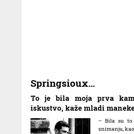
Springsioux…
To je bila moja prva kam
iskustvo, kaže mladi manek
– Bila su t
snimanju, kao 