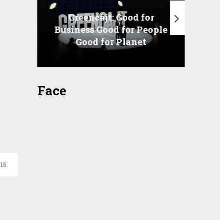
Greencajt: Good for
Business Good for People
T
Good for Planet
Face
15.