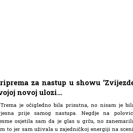
priprema za nastup u showu ‘Zvijezd
svojoj novoj ulozi…
Trema je očigledno bila prisutna, no nisam je bil
vjesna prije samog nastupa. Negdje na polovic
esme osjetila sam da je glas u grču, no zanemaril
m to jer sam uživala u zajedničkoj energiji na sceni