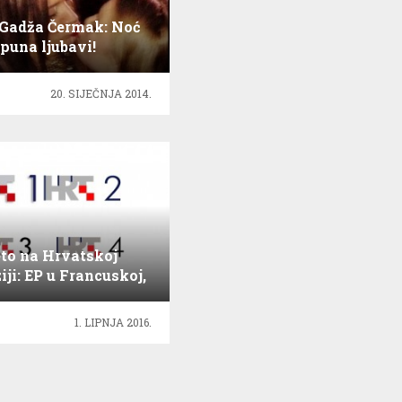
Gadža Čermak: Noć
puna ljubavi!
20. SIJEČNJA 2014.
eto na Hrvatskoj
iji: EP u Francuskoj,
Wimbledon..
1. LIPNJA 2016.