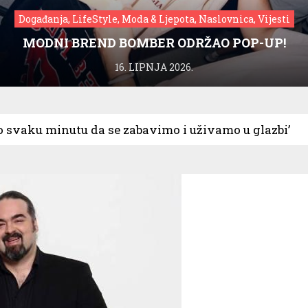
Događanja, LifeStyle, Moda & Ljepota, Naslovnica, Vijesti
MODNI BREND BOMBER ODRŽAO POP-UP!
16. LIPNJA 2026.
o svaku minutu da se zabavimo i uživamo u glazbi’