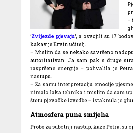
Pj
pr
– 
gl
‘
Zvijezde pjevaju
‘, a osvojili su 17 bod
kakav je Ervin učitelj.
– Mislim da se nekako savršeno nadopunj
autoritativan. Ja sam pak s druge stra
raspršene energije – pohvalila je Pet
nastupu.
– Za samu interpretaciju emocije pjesme 
nimalo laka tehnika i mislim da sam up
štetu pjevačke izvedbe – istaknula je glu
Atmosfera puna smijeha
Probe za subotnji nastup, kaže Petra, su o