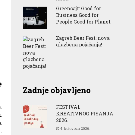
Greencajt: Good for
Business Good for
People Good for Planet
Zagreb Beer Fest: nova
glazbena pojačanja!
e
Zadnje objavljeno
a
FESTIVAL
KREATIVNOG PISANJA
i
2026.
a
4. kolovoza 2026.
.