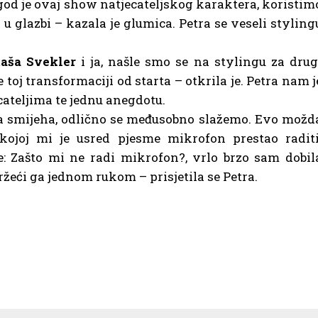
 god je ovaj show natjecateljskog karaktera, koristim
 glazbi – kazala je glumica. Petra se veseli styling
aša Svekler
i ja, našle smo se na stylingu za drug
toj transformaciji od starta – otkrila je. Petra nam j
ateljima te jednu anegdotu.
a smijeha, odlično se međusobno slažemo. Evo možd
ojoj mi je usred pjesme mikrofon prestao raditi
e: Zašto mi ne radi mikrofon?, vrlo brzo sam dobil
ržeći ga jednom rukom – prisjetila se Petra.