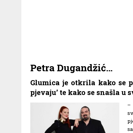
Petra Dugandžić
…
Glumica je otkrila kako se 
pjevaju’ te kako se snašla u 
– 
s
pj
sa