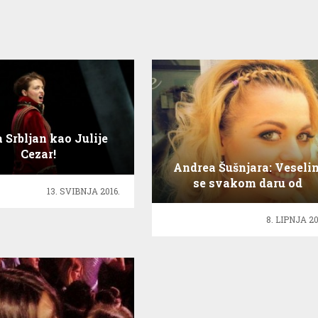
 Srbljan kao Julije
Cezar!
Andrea Šušnjara: Veseli
se svakom daru od
13. SVIBNJA 2016.
najmlađih obožavatelja!
8. LIPNJA 20