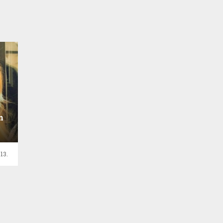
m
13.