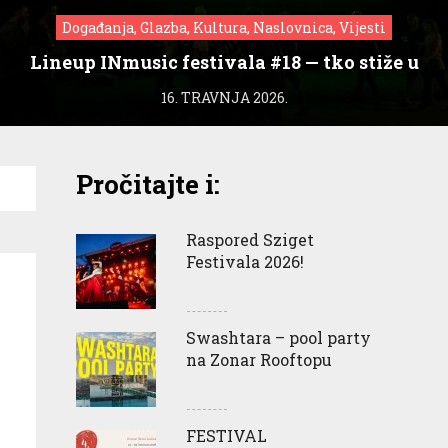
Događanja, Glazba, Kultura, Naslovnica, Vijesti
Lineup INmusic festivala #18 — tko stiže u
Zagreb?
16. TRAVNJA 2026.
Pročitajte i:
Raspored Sziget
Festivala 2026!
Swashtara – pool party
na Zonar Rooftopu
FESTIVAL