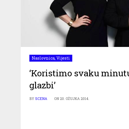
Naslovnica
,
Vijesti
‘Koristimo svaku minut
glazbi’
BY
SCENA
ON
20. OŽUJKA 2014.