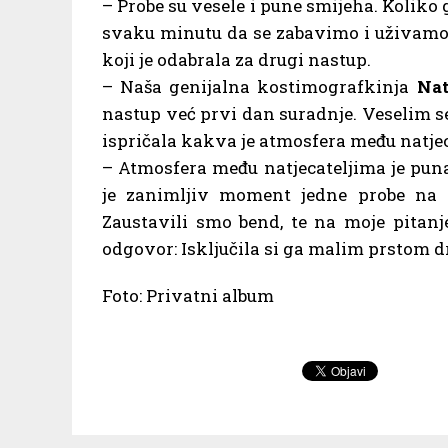
– Probe su vesele i pune smijeha. Koliko
svaku minutu da se zabavimo i uživamo u
koji je odabrala za drugi nastup.
– Naša genijalna kostimografkinja
Nat
nastup već prvi dan suradnje. Veselim se 
ispričala kakva je atmosfera među natjec
– Atmosfera među natjecateljima je pun
je zanimljiv moment jedne probe na k
Zaustavili smo bend, te na moje pitanj
odgovor: Isključila si ga malim prstom d
Foto: Privatni album