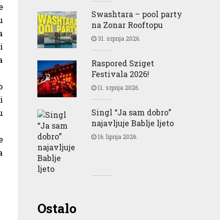
e
Swashtara – pool party
u
na Zonar Rooftopu
a
31. srpnja 2026.
i
a
Raspored Sziget
Festivala 2026!
o
11. srpnja 2026.
i
u
Singl “Ja sam dobro”
najavljuje Bablje ljeto
16. lipnja 2026.
e
a
Greencajt: Good for
Ostalo
Business Good for People