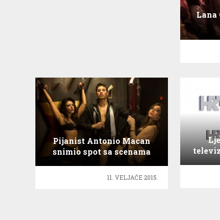
Lana 
Lj
Pijanist Antonio Macan
televiz
snimio spot sa scenama
seksa
11. VELJAČE 2015.