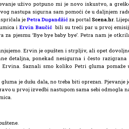
evanje uživo potpuno mi je novo iskustvo, a grešk
vog nastupa sigurna sam pomoći će u daljnjem rad
ispričala je
Petra Dugandžić
za portal
Scena.hr
. Lijep
umica i
Ervin Baučić
bili su treći par u prvoj emisij
ova za pjesmu ‘Bye bye baby bye’. Petra nam je otkril
ujemo. Ervin je opušten i strpljiv, ali opet dovoljn
ne detaljna, ponekad nesigurna i često razigrana 
ra Ervina. Saznali smo koliko Petri gluma pomaže 
gluma je dušu dala, no treba biti oprezan. Pjevanje j
ravo u prvoj izvedbi nastupom sama sebi odmogla n
mica.
puštene.