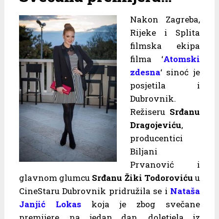
Nakon Zagreba,
Rijeke i Splita
filmska ekipa
filma ‘
Atomski
zdesna
‘ sinoć je
posjetila i
Dubrovnik.
Režiseru
Srđanu
Dragojeviću
,
producentici
Biljani
Prvanović i
glavnom glumcu
Srđanu Žiki Todoroviću
u
CineStaru Dubrovnik pridružila se i
Nataša
Janjić Lokas
koja je zbog svečane
premijere, na jedan dan, doletjela iz