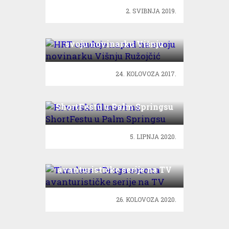
2. SVIBNJA 2019.
HRT osuđuje napad na
svoju novinarku Višnju
Ružojčić
24. KOLOVOZA 2017.
Hrvatski filmovi na
ShortFestu u Palm Springsu
5. LIPNJA 2020.
Timeless – Druga sezona
avanturističke serije na TV
26. KOLOVOZA 2020.