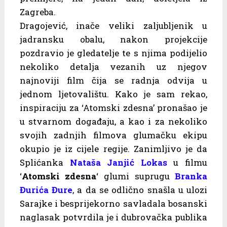
Zagreba.
Dragojević, inače veliki zaljubljenik u
jadransku obalu, nakon projekcije
pozdravio je gledatelje te s njima podijelio
nekoliko detalja vezanih uz njegov
najnoviji film čija se radnja odvija u
jednom ljetovalištu. Kako je sam rekao,
inspiraciju za ‘Atomski zdesna’ pronašao je
u stvarnom događaju, a kao i za nekoliko
svojih zadnjih filmova glumačku ekipu
okupio je iz cijele regije. Zanimljivo je da
Splićanka
Nataša Janjić Lokas
u filmu
‘
Atomski zdesna
‘ glumi suprugu
Branka
Đurića Đure
, a da se odlično snašla u ulozi
Sarajke i besprijekorno savladala bosanski
naglasak potvrdila je i dubrovačka publika