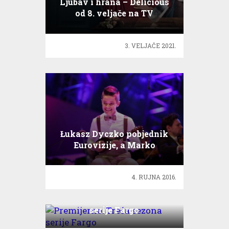
Ljubav i hrana – Delicious
od 8. veljače na TV
3. VELJAČE 2021.
Łukasz Dyczko pobjednik
Eurovizije, a Marko
Martinović je..
4. RUJNA 2016.
Premijerno: Treća sezona
serije Fargo