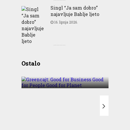
Singl “Ja sam dobro”
najavljuje Bablje ljeto
16. lipnja 2026.
Greencajt: Good for
Ostalo
Business Good for People
Good for Planet
T