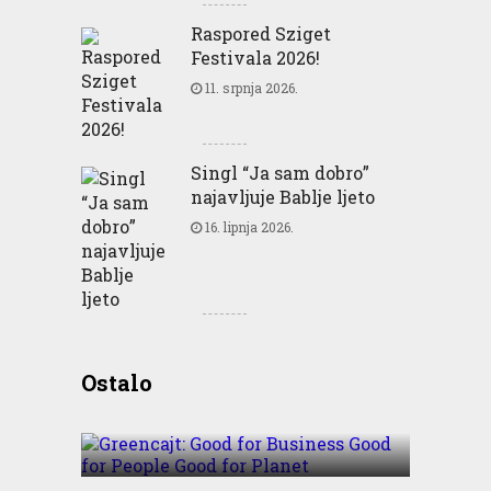
Raspored Sziget
Festivala 2026!
11. srpnja 2026.
Singl “Ja sam dobro”
najavljuje Bablje ljeto
16. lipnja 2026.
Greencajt: Good for
Ostalo
Business Good for People
Good for Planet