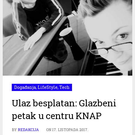
Događanja
,
LifeStyle
,
Tech
Ulaz besplatan: Glazbeni
petak u centru KNAP
BY
REDAKCIJA
ON
17. LISTOPADA 2017.