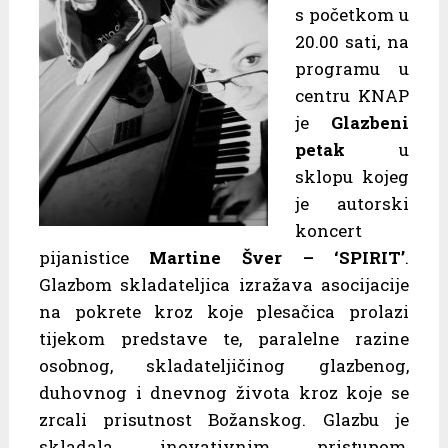
s početkom u
20.00 sati, na
programu u
centru KNAP
je
Glazbeni
petak
u
sklopu kojeg
je autorski
koncert
pijanistice
Martine Šver – ‘SPIRIT’
.
Glazbom skladateljica izražava asocijacije
na pokrete kroz koje plesačica prolazi
tijekom predstave te, paralelne razine
osobnog, skladateljičinog glazbenog,
duhovnog i dnevnog života kroz koje se
zrcali prisutnost Božanskog. Glazbu je
skladala inovativnim pristupom,