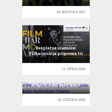
na svijetu, a najveća je
bolest glad
24. KOLOVOZA 2017.
Besplatne ulaznice:
Filharmonija priprema tri
nezaboravne večeri glazbe
13. LIPNJA 2020.
Petra Martić ispala u
drugom kolu Australian
Opena
22. SIJEČNJA 2020.
Premijerno: Sjećanje na