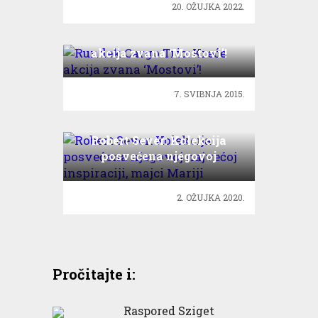
20. OŽUJKA 2022.
Rundek Cargo Trio: Kreće
akcija zvana ‘Mostovi’!
7. SVIBNJA 2015.
Robert Sever: Kolekcija
posvećena njegovoj
najvećoj inspiraciji, majci
Mariji
2. OŽUJKA 2020.
Pročitajte i:
Raspored Sziget