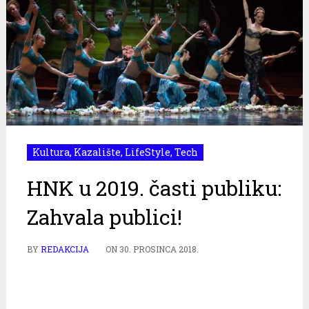
Kultura
,
Kazalište
,
LifeStyle
,
Tech
HNK u 2019. časti publiku:
Zahvala publici!
BY
REDAKCIJA
ON
30. PROSINCA 2018.