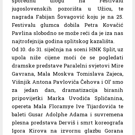
sporednu ulogu na Festivalu
jugoslovenskih pozorišta u Užicu, te
nagrada Fabijan Šovagović koju je na 25.
Festivalu glumca dobila Petra Kovačić
Pavlina slobodno se može reći da je iza nas
najtrofejnija godina splitskog kazališta.
Od 10. do 31. siječnja na sceni HNK Split, uz
upola niže cijene moći će se pogledati
dramske predstave Paralelni svjetovi Mire
Gavrana, Mala Moskva Tomislava Zajeca,
Višnjik Antona Pavloviča Čehova i Ol’ smo
za jedan dan, dramatizacija biranih
pripovijetki Marka Uvodića Splićanina,
opereta Mala Floramye Ive Tijardovića te
baleti Gusar Adolphe Adama i suvremena
plesna predstava Derviš i smrt koreografa
Igora Kirova na izvornu glazbu Gorana