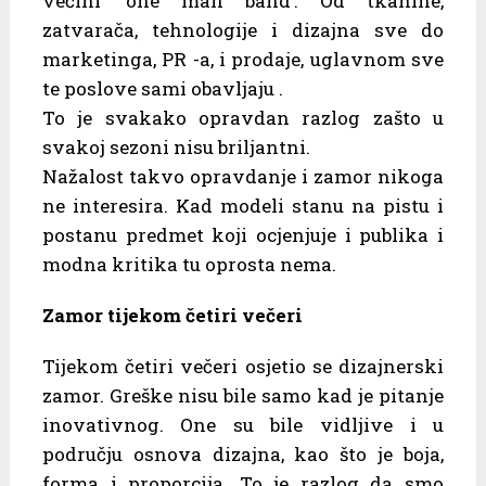
većini ‘one man band’. Od tkanine,
zatvarača, tehnologije i dizajna sve do
marketinga, PR -a, i prodaje, uglavnom sve
te poslove sami obavljaju .
To je svakako opravdan razlog zašto u
svakoj sezoni nisu briljantni.
Nažalost takvo opravdanje i zamor nikoga
ne interesira. Kad modeli stanu na pistu i
postanu predmet koji ocjenjuje i publika i
modna kritika tu oprosta nema.
Zamor tijekom četiri večeri
Tijekom četiri večeri osjetio se dizajnerski
zamor. Greške nisu bile samo kad je pitanje
inovativnog. One su bile vidljive i u
području osnova dizajna, kao što je boja,
forma i proporcija. To je razlog da smo