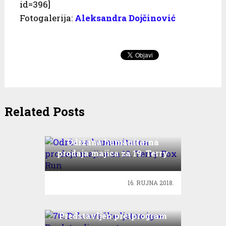
id=396]
Fotogalerija:
Aleksandra Dojčinović
Related Posts
Održana humanitarna
prodaja majica za 19. Terry
Fox Run
16. RUJNA 2018.
70. Dubrovačke ljetne igre:
Predstavljen pretprogram