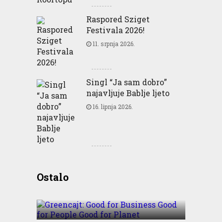
Raspored Sziget
Festivala 2026!
11. srpnja 2026.
Singl “Ja sam dobro”
najavljuje Bablje ljeto
16. lipnja 2026.
Greencajt: Good for
Ostalo
Business Good for People
Good for Planet