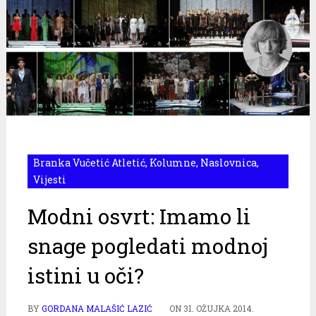
Branka Vučetić Atletić
,
Kolumne
,
Naslovnica
,
Vijesti
Modni osvrt: Imamo li
snage pogledati modnoj
istini u oči?
BY
GORDANA MALAŠIĆ LAZIĆ
ON
31. OŽUJKA 2014.