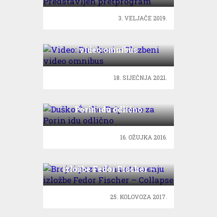
3. VELJAČE 2019.
Video: Putokazi – Glazbeni
video omnibus
18. SIJEČNJA 2021.
Duško Ćurlić: Pripreme za
Porin idu odlično
16. OŽUJKA 2016.
Brojni poznati na otvorenju
izložbe Fedor Fischer –
Collapse
25. KOLOVOZA 2017.