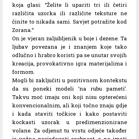
koja glasi: “Želite li upariti tri ili četiri
različita uzorka ili različite teksture ne
činite to nikada sami. Savjet potražite kod
Zorana.“
On je vjeran zaljubljenik u boje i dezene. Ta
ljubav povezana je i znanjem koje tako
odlučno i hrabro koristi pa se unutar svojih
kreacija, provokativno igra materijalima i
formom.
Mogli bi zaključiti u pozitivnom kontekstu
da su poneki modeli ‘na rubu pameti’.
Takvu moć imaju oni koji nisu opterećeni
konvencionalnim, ali koji točno znaju gdje
i kada staviti točkice i kako postaviti
kockasti uzorak u predimenzionirane
volane. Za odjenut tu vrstu odjeće također
je važno posjedovati osobnost, a ne imati