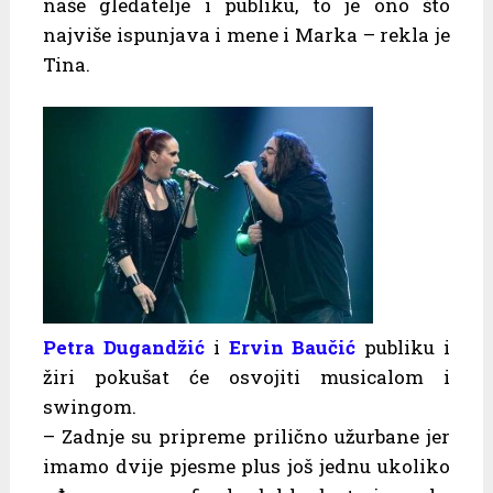
naše gledatelje i publiku, to je ono što
najviše ispunjava i mene i Marka – rekla je
Tina.
Petra Dugandžić
i
Ervin Baučić
publiku i
žiri pokušat će osvojiti musicalom i
swingom.
– Zadnje su pripreme prilično užurbane jer
imamo dvije pjesme plus još jednu ukoliko