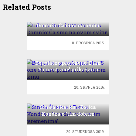
Related Posts
Udruga Srce i GMD Sanctus
Domnio: Ča smo na ovom
svitu!
8. PROSINCA 2015.
Besplatne projekcije: Film
‘S one strane’ prikazan u
ljetnom kinu
20. SRPNJA 2016.
Siniša Škarica i Zorica
Kondža o ‘tim dobrim
starim vremenima’
20. STUDENOGA 2019.