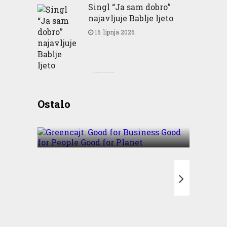
Singl “Ja sam dobro”
najavljuje Bablje ljeto
16. lipnja 2026.
Greencajt: Good for
Ostalo
Business Good for People
Good for Planet
T