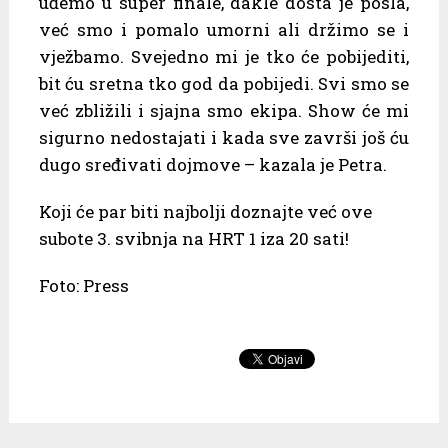
uđemo u super finale, dakle dosta je posla,
već smo i pomalo umorni ali držimo se i
vježbamo. Svejedno mi je tko će pobijediti,
bit ću sretna tko god da pobijedi. Svi smo se
već zbližili i sjajna smo ekipa. Show će mi
sigurno nedostajati i kada sve završi još ću
dugo sređivati dojmove – kazala je Petra.
Koji će par biti najbolji doznajte već ove
subote 3. svibnja na HRT 1 iza 20 sati!
Foto: Press