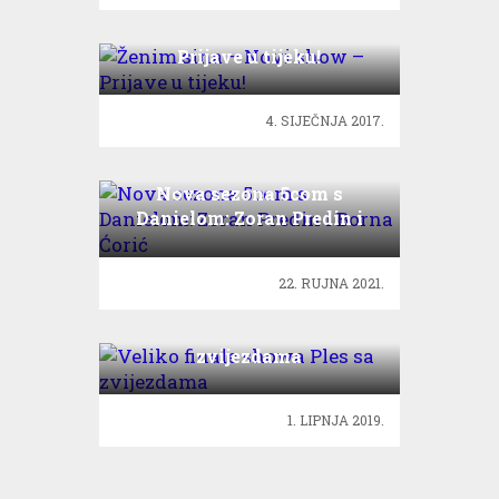
Ženim sina – Novi show –
Prijave u tijeku!
4. SIJEČNJA 2017.
Nova sezona 5com s
Danielom: Zoran Predin i
Borna Ćorić
22. RUJNA 2021.
Veliko finale showa Ples sa
zvijezdama
1. LIPNJA 2019.